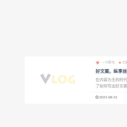
一只肥宅
文
好文案，纵享丝
在内容为王的时
了如何写出好文案
造句的能力。 引
2021-08-31
口质感细腻，顺滑