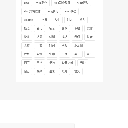
amp
vlog制作
vlog制作软件
vlog剪辑
vlog剪辑软件
vlog学习
vlog教程
vlog软件
不要
人生
别人
努力
励志
名句
名言
喜欢
幸福
微信
快乐
感恩
感谢
成功
我们
抖音
文案
早安
时间
朋友
朋友圈
梦想
爱情
生命
生活
男一
男生
画面
直播
祝福
经典语录
老师
自己
视频
语录
账号
镜头