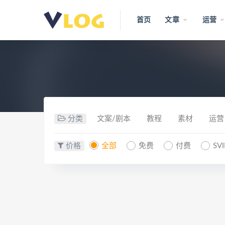
首页
文章
运营
分类
文案/剧本
教程
素材
运营
价格
全部
免费
付费
SV