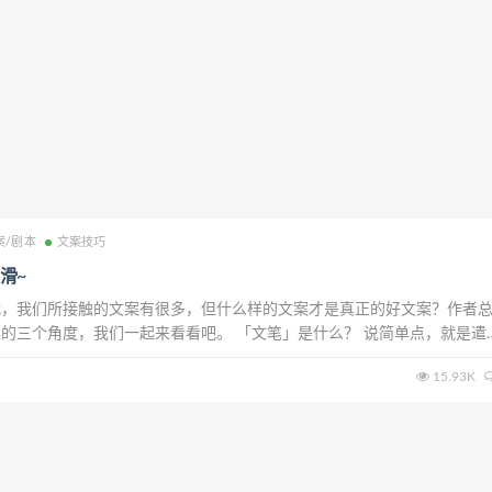
案/剧本
文案技巧
滑~
代，我们所接触的文案有很多，但什么样的文案才是真正的好文案？作者
的三个角度，我们一起来看看吧。 「文笔」是什么？ 说简单点，就是遣
申开来就是文字的质感和下笔的节奏。 好的文笔，就像德芙巧克力一样，
15.93K
无比，读完久久满足，回味绵长。 起...