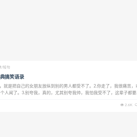
录/短句
典搞笑语录
事，就是把自己的女朋友放纵到别的男人都受不了。2.你走了，我很痛苦，
个人闻了。3.别夸我，真的，尤其别夸我帅，我怕我受不了，这辈子都要
手机搜东西，看见搜索历史中有一条——如何强奸室友？当时脸都吓绿了！5
2.6K
是在掩盖内心的正直。6.每...