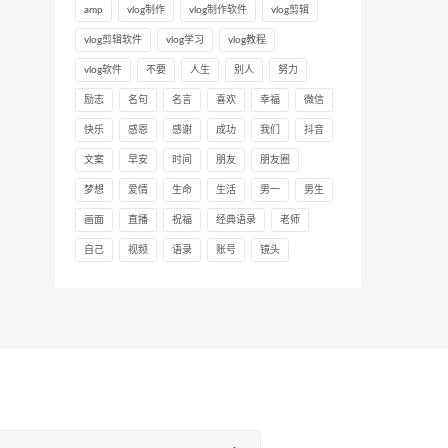
amp
vlog制作
vlog制作软件
vlog剪辑
vlog剪辑软件
vlog学习
vlog教程
vlog软件
不要
人生
别人
努力
励志
名句
名言
喜欢
幸福
微信
快乐
感恩
感谢
成功
我们
抖音
文案
早安
时间
朋友
朋友圈
梦想
爱情
生命
生活
男一
男生
画面
直播
祝福
经典语录
老师
自己
视频
语录
账号
镜头