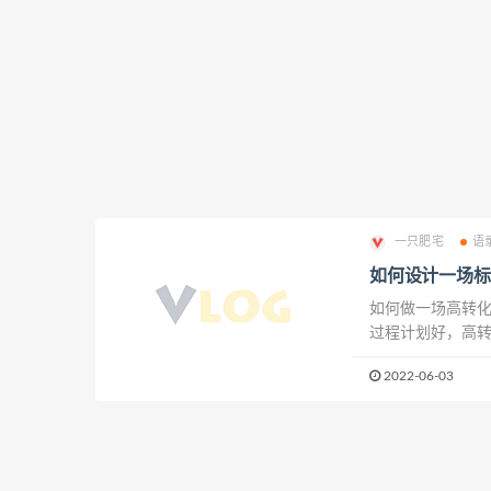
一只肥宅
语
如何设计一场标
如何做一场高转
过程计划好，高
程策划主要从下面
2022-06-03
来，我就详细给大