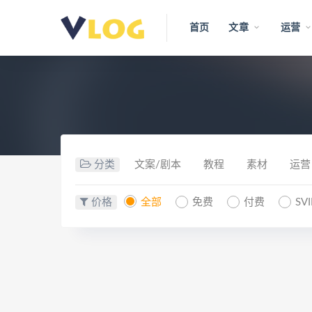
首页
文章
运营
分类
文案/剧本
教程
素材
运营
价格
全部
免费
付费
SV