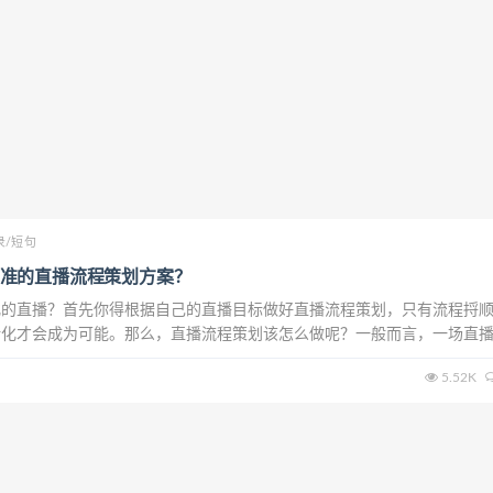
录/短句
准的直播流程策划方案？
化的直播？首先你得根据自己的直播目标做好直播流程策划，只有流程捋
转化才会成为可能。那么，直播流程策划该怎么做呢？一般而言，一场直
5个要点展开：直播时间直播主题直播营销规划直播产品策划直播复盘接
5.52K
家分享一下，如何做一场优秀的直播流程策...