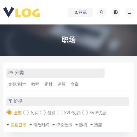
登录
职场
分类
文案/剧本
教程
素材
运营
文章
价格
全部
免费
付费
SVIP免费
SVIP优惠
发布日期
修改时间
评论数量
随机
热度