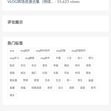
VLOG转场资源合集（持续...
- 55,623 views
评论展示
热门标签
amp
vlog制作
vlog制作软件
vlog剪辑
vlog剪辑软件
vlog学习
vlog教程
vlog软件
不要
人生
别人
努力
励志
名句
名言
喜欢
幸福
微信
快乐
感恩
感谢
成功
我们
抖音
文案
早安
时间
朋友
朋友圈
梦想
爱情
生命
生活
男一
男生
画面
直播
祝福
经典语录
老师
自己
视频
语录
账号
镜头