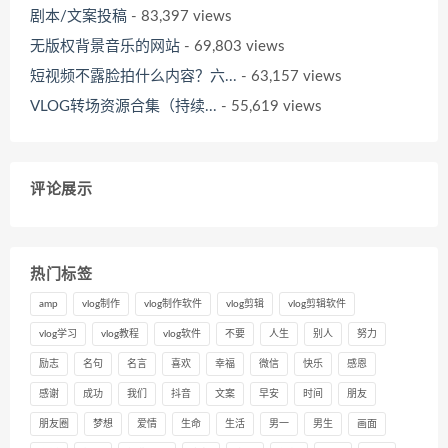
剧本/文案投稿
- 83,397 views
无版权背景音乐的网站
- 69,803 views
短视频不露脸拍什么内容？六...
- 63,157 views
VLOG转场资源合集（持续...
- 55,619 views
评论展示
热门标签
amp
vlog制作
vlog制作软件
vlog剪辑
vlog剪辑软件
vlog学习
vlog教程
vlog软件
不要
人生
别人
努力
励志
名句
名言
喜欢
幸福
微信
快乐
感恩
感谢
成功
我们
抖音
文案
早安
时间
朋友
朋友圈
梦想
爱情
生命
生活
男一
男生
画面