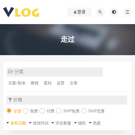
登录
走过
分类
文案/剧本
教程
素材
运营
文章
价格
全部
免费
付费
SVIP免费
SVIP优惠
发布日期
修改时间
评论数量
随机
热度