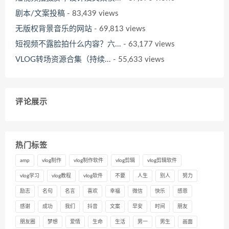
剧本/文案投稿
- 83,439 views
无版权背景音乐的网站
- 69,813 views
短视频不露脸拍什么内容？六...
- 63,177 views
VLOG转场资源合集（持续...
- 55,633 views
评论展示
热门标签
amp
vlog制作
vlog制作软件
vlog剪辑
vlog剪辑软件
vlog学习
vlog教程
vlog软件
不要
人生
别人
努力
励志
名句
名言
喜欢
幸福
微信
快乐
感恩
感谢
成功
我们
抖音
文案
早安
时间
朋友
朋友圈
梦想
爱情
生命
生活
男一
男生
画面