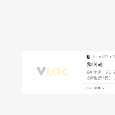
.N
剧情
我叫小迪
我叫小迪 ，这是
方面也想让我 ）
用女生特权就是迟
2020-09-23
男：“不好意思啊，