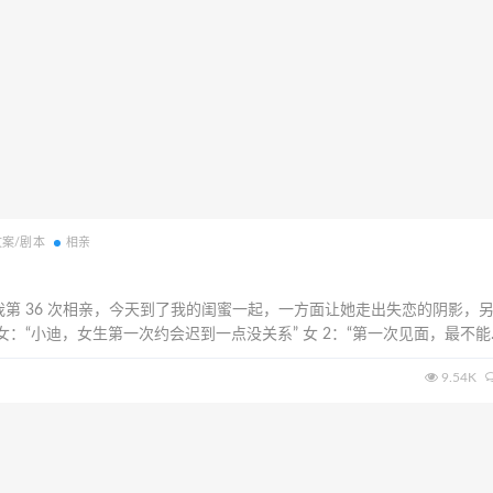
文案/剧本
相亲
我第 36 次相亲，今天到了我的闺蜜一起，一方面让她走出失恋的阴影，
 女：“小迪，女生第一次约会迟到一点没关系” 女 2：“第一次见面，最不能
到，尊重是互相的而且我相信他和我这么优质的女生相亲一定会找到的”
9.54K
我迟到了” 女生心里...