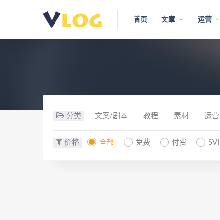
首页
文章
运营
分类
文案/剧本
教程
素材
运营
价格
全部
免费
付费
SV