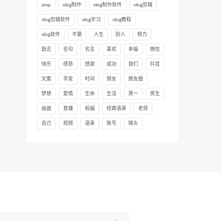
amp
vlog制作
vlog制作软件
vlog剪辑
vlog剪辑软件
vlog学习
vlog教程
vlog软件
不要
人生
别人
努力
励志
名句
名言
喜欢
幸福
微信
快乐
感恩
感谢
成功
我们
抖音
文案
早安
时间
朋友
朋友圈
梦想
爱情
生命
生活
男一
男生
画面
直播
祝福
经典语录
老师
自己
视频
语录
账号
镜头