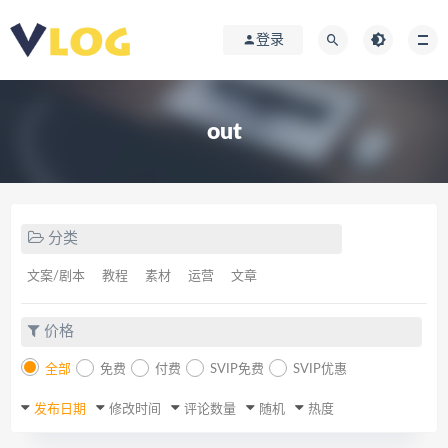
登录
out
分类
文案/剧本
教程
素材
运营
文章
价格
全部
免费
付费
SVIP免费
SVIP优惠
发布日期
修改时间
评论数量
随机
热度