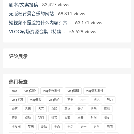
剧本/文案投稿
- 83,427 views
无版权背景音乐的网站
- 69,811 views
短视频不露脸拍什么内容？六...
- 63,171 views
VLOG转场资源合集（持续...
- 55,629 views
评论展示
热门标签
amp
vlog制作
vlog制作软件
vlog剪辑
vlog剪辑软件
vlog学习
vlog教程
vlog软件
不要
人生
别人
努力
励志
名句
名言
喜欢
幸福
微信
快乐
感恩
感谢
成功
我们
抖音
文案
早安
时间
朋友
朋友圈
梦想
爱情
生命
生活
男一
男生
画面