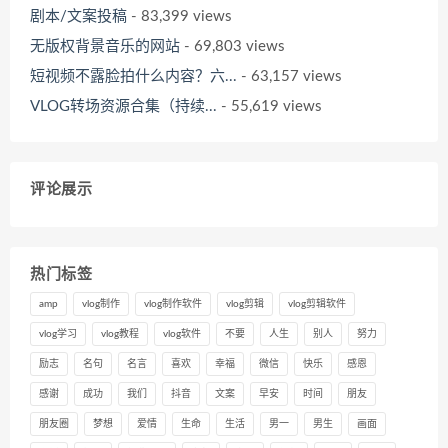
剧本/文案投稿
- 83,399 views
无版权背景音乐的网站
- 69,803 views
短视频不露脸拍什么内容？六...
- 63,157 views
VLOG转场资源合集（持续...
- 55,619 views
评论展示
热门标签
amp
vlog制作
vlog制作软件
vlog剪辑
vlog剪辑软件
vlog学习
vlog教程
vlog软件
不要
人生
别人
努力
励志
名句
名言
喜欢
幸福
微信
快乐
感恩
感谢
成功
我们
抖音
文案
早安
时间
朋友
朋友圈
梦想
爱情
生命
生活
男一
男生
画面