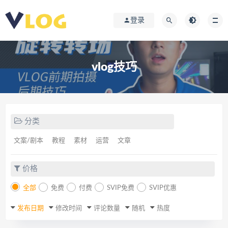
登录
vlog技巧
分类
文案/剧本
教程
素材
运营
文章
价格
全部
免费
付费
SVIP免费
SVIP优惠
发布日期
修改时间
评论数量
随机
热度