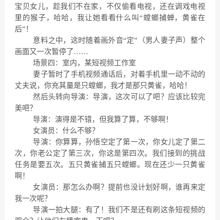
宝贝女儿，趁我们不在家，不仅偷看电视，还在调戏电视
里的猴子，哈哈，我让她看看什么叫
“螳螂捕蝉，黄雀在
后”
！
意料之中，这时
随着画外音
“定”（
男人妻子声
）整个
画面又一次暂停了
……
场景
四
：室内，
某短视频工作室
妻子暂时了手机视频通话后，对着手机里一动不动的
丈夫说，你充其量是只螳螂，我才是那只黄雀，哈哈！
然后头转向导演：导演，这次可以了吧？应该
比较完
美吧？
导演：演得是不错，但我算了算，不够啊！
女演员：什么不够？
导演：你算算，孙悟空定了第一次，你女儿定了第二
次，你老公定了第三次，你这是第四次。我们接到的挑战
任务是要五次。五只黄雀捕五只螳螂。现在还少一只黄雀
啊！
女演员：那怎么办啊？提前也没计划好啊，谁再来定
我一次呢？
导演一拍大腿：有了！我们不是还有刷这条短视频的