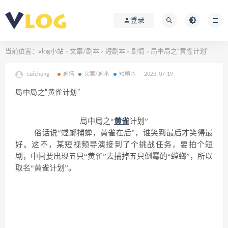
登录
当前位置：
vlog小站
文案/剧本
短剧本
剧情
局中局之“黄雀计划”
>
>
>
>
cuichong
剧情
文案/剧本
短剧本
2023-07-19
局中局之“黄雀计划”
局中局之
“
黄雀
计划”
俗话说
“螳螂捕蝉，黄雀在后”，谁笑到最后才笑得最
好。这不，某短视频导演接到了个挑战任务，要拍个短
剧，中间要出现五只“黄雀”去捕掉五只倒霉的“螳螂”
，所以
取名
“黄雀计划”。