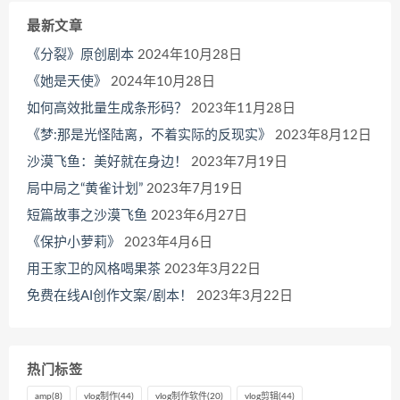
最新文章
《分裂》原创剧本
2024年10月28日
《她是天使》
2024年10月28日
如何高效批量生成条形码？
2023年11月28日
《梦:那是光怪陆离，不着实际的反现实》
2023年8月12日
沙漠飞鱼：美好就在身边！
2023年7月19日
局中局之“黄雀计划”
2023年7月19日
短篇故事之沙漠飞鱼
2023年6月27日
《保护小萝莉》
2023年4月6日
用王家卫的风格喝果茶
2023年3月22日
免费在线AI创作文案/剧本！
2023年3月22日
热门标签
amp
(8)
vlog制作
(44)
vlog制作软件
(20)
vlog剪辑
(44)