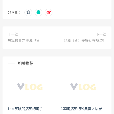
分享到：
上一篇
下一篇
短篇故事之沙漠飞鱼
沙漠飞鱼：美好就在身边！
相关推荐
让人笑喷的搞笑的句子
100句搞笑的经典雷人语录