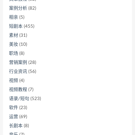
案例分析
(82)
相亲
(5)
短剧本
(455)
素材
(31)
美妆
(10)
职场
(8)
营销案例
(28)
行业资讯
(56)
视频
(4)
视频教程
(7)
语录/短句
(523)
软件
(23)
运营
(69)
长剧本
(8)
音乐
(7)