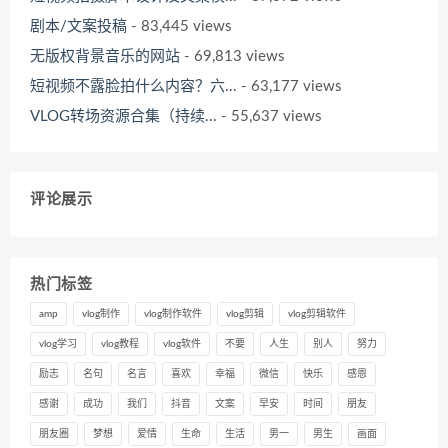
剧本/文案投稿
- 83,445 views
无版权背景音乐的网站
- 69,813 views
短视频不露脸拍什么内容？六...
- 63,177 views
VLOG转场资源合集（持续...
- 55,637 views
评论展示
热门标签
amp
vlog制作
vlog制作软件
vlog剪辑
vlog剪辑软件
vlog学习
vlog教程
vlog软件
不要
人生
别人
努力
励志
名句
名言
喜欢
幸福
微信
快乐
感恩
感谢
成功
我们
抖音
文案
早安
时间
朋友
朋友圈
梦想
爱情
生命
生活
男一
男生
画面