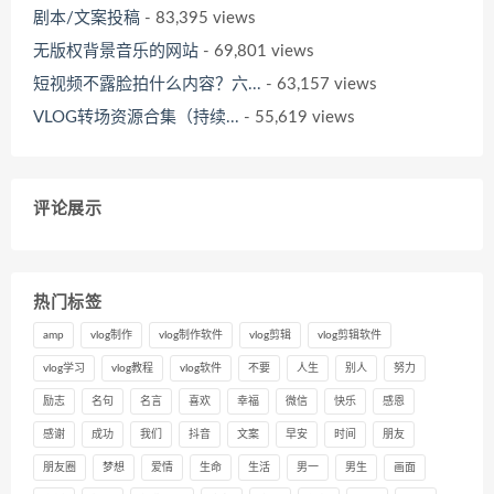
剧本/文案投稿
- 83,395 views
无版权背景音乐的网站
- 69,801 views
短视频不露脸拍什么内容？六...
- 63,157 views
VLOG转场资源合集（持续...
- 55,619 views
评论展示
热门标签
amp
vlog制作
vlog制作软件
vlog剪辑
vlog剪辑软件
vlog学习
vlog教程
vlog软件
不要
人生
别人
努力
励志
名句
名言
喜欢
幸福
微信
快乐
感恩
感谢
成功
我们
抖音
文案
早安
时间
朋友
朋友圈
梦想
爱情
生命
生活
男一
男生
画面