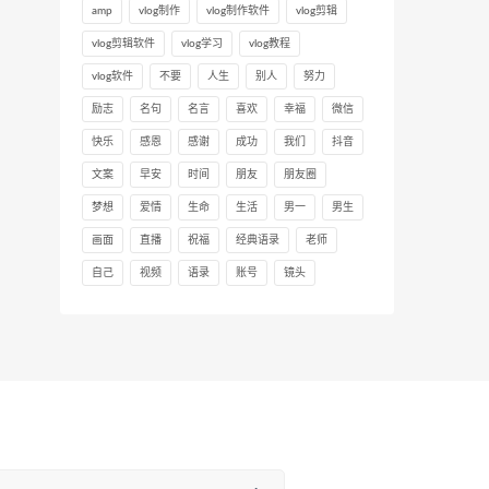
amp
vlog制作
vlog制作软件
vlog剪辑
vlog剪辑软件
vlog学习
vlog教程
vlog软件
不要
人生
别人
努力
励志
名句
名言
喜欢
幸福
微信
快乐
感恩
感谢
成功
我们
抖音
文案
早安
时间
朋友
朋友圈
梦想
爱情
生命
生活
男一
男生
画面
直播
祝福
经典语录
老师
自己
视频
语录
账号
镜头