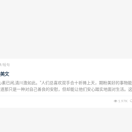
录/短句
美文
心素已闲,清川澹如此。”人们总喜欢双手合十祈祷上天，期盼美好的事物
知道那只是一种对自己善良的安慰，但却能让他们安心踏实地面对生活。
存吧，而在我自己的天空下，也有那一份依存，那便是给予我希望与动力
1.97K
，在阳光之中采撷一些宁静，独自清欢...