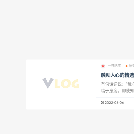
一只肥宅
语
触动人心的精选
有句诗词说：“我
临于身旁。即使
许就是心灵的依
2022-06-06
不消失的一缕阳光