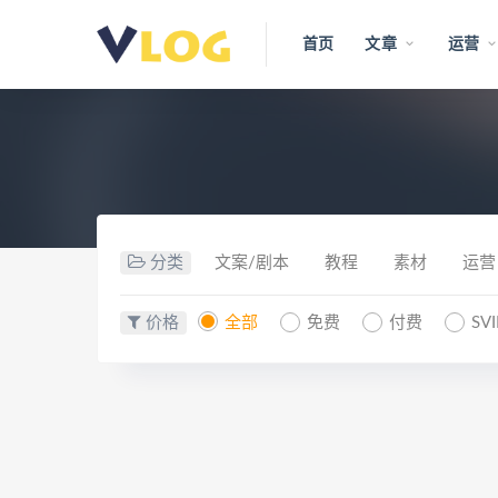
首页
文章
运营
分类
文案/剧本
教程
素材
运营
价格
全部
免费
付费
SV