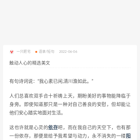
一只肥宅
语录/短句
2022-06-06
触动人心的精选美文
有句诗词说：“我心素已闲,清川澹如此。”
人们总喜欢双手合十祈祷上天，期盼美好的事物能降临于
身旁。即使知道那只是一种对自己善良的安慰，但却能让
他们安心踏实地面对生活。
这也许就是心灵的
依存
吧，而在我自己的天空下，也有那
一份依存，那便是给予我希望与动力，永不消失的一缕
阳