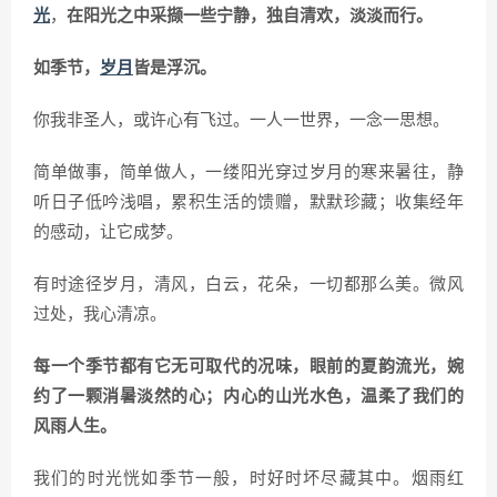
光
，
在阳光之中采撷一些宁静，独自清欢，淡淡而行。
如季节，
岁月
皆是浮沉。
你我非圣人，或许心有飞过。一人一世界，一念一思想。
简单做事，简单做人，一缕阳光穿过岁月的寒来暑往，静
听日子低吟浅唱，累积生活的馈赠，默默珍藏；收集经年
的感动，让它成梦。
有时途径岁月，清风，白云，花朵，一切都那么美。微风
过处，我心清凉。
每一个季节都有它无可取代的况味，眼前的夏韵流光，婉
约了一颗消暑淡然的心；内心的山光水色，温柔了我们的
风雨人生。
我们的时光恍如季节一般，时好时坏尽藏其中。烟雨红