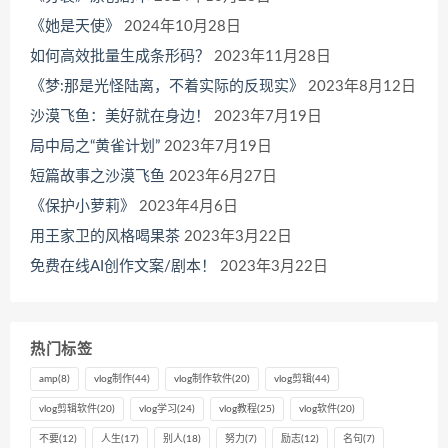
《她是天使》
2024年10月28日
如何高效批量生成条形码？
2023年11月28日
《梦:那是光怪陆离，不着实际的反现实》
2023年8月12日
沙漠飞鱼：美好就在身边！
2023年7月19日
局中局之“黄雀计划”
2023年7月19日
短篇故事之沙漠飞鱼
2023年6月27日
《保护小萝莉》
2023年4月6日
用王家卫的风格喝果茶
2023年3月22日
免费在线AI创作文案/剧本！
2023年3月22日
热门标签
amp
(8)
vlog制作
(44)
vlog制作软件
(20)
vlog剪辑
(44)
vlog剪辑软件
(20)
vlog学习
(24)
vlog教程
(25)
vlog软件
(20)
不要
(12)
人生
(17)
别人
(18)
努力
(7)
励志
(12)
名句
(7)