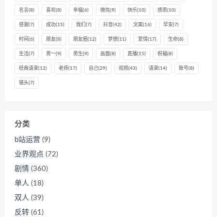
名言
(8)
喜欢
(8)
幸福
(6)
微信
(9)
快乐
(10)
感恩
(10)
感谢
(7)
成功
(15)
我们
(7)
抖音
(42)
文案
(16)
早安
(7)
时间
(6)
朋友
(8)
朋友圈
(12)
梦想
(11)
爱情
(17)
生命
(8)
生活
(7)
男一
(9)
男生
(9)
画面
(8)
直播
(15)
祝福
(8)
经典语录
(12)
老师
(17)
自己
(29)
视频
(43)
语录
(14)
账号
(8)
镜头
(7)
分类
b站运营
(9)
业界观点
(72)
剧情
(360)
单人
(18)
双人
(39)
反转
(61)