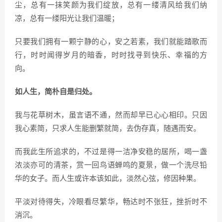
尘，总有一抹笑颜为我们绽放，总有一缕清风给我们纳
凉，总有一缕阳光让我们温暖；
只要我们拥有一颗宁静的心，安之若素，我们就能踏歌而
行，时时闻得岁月的暗香，时时找寻到快乐、幸福的方
向。
如人生，简朴自是归处。
我与花草树木，虽言语不通，然而却早已心心相印。只因
我心素简，只求人生能删繁就简，去伪存真，随遇而安。
而我此生所追求的，不过是得一洁净安稳的居所，喝一盏
浓淡亦可的清茶，赏一回鸟语蝉鸣的夏景，做一个洗尽铅
华的女子。而人生或许本该如此，淡然心弦，修因种果。
平淡对待得失，冷眼看尽繁华，畅达时不张狂，挫折时不
消沉。