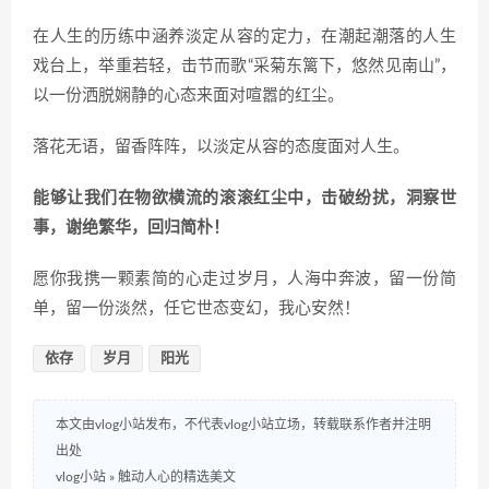
在人生的历练中涵养淡定从容的定力，在潮起潮落的人生
戏台上，举重若轻，击节而歌“采菊东篱下，悠然见南山”，
以一份洒脱娴静的心态来面对喧嚣的红尘。
落花无语，留香阵阵，以淡定从容的态度面对人生。
能够让我们在物欲横流的滚滚红尘中，击破纷扰，洞察世
事，谢绝繁华，回归简朴！
愿你我携一颗素简的心走过岁月，人海中奔波，留一份简
单，留一份淡然，任它世态变幻，我心安然！
依存
岁月
阳光
本文由vlog小站发布，不代表vlog小站立场，转载联系作者并注明
出处
vlog小站
»
触动人心的精选美文