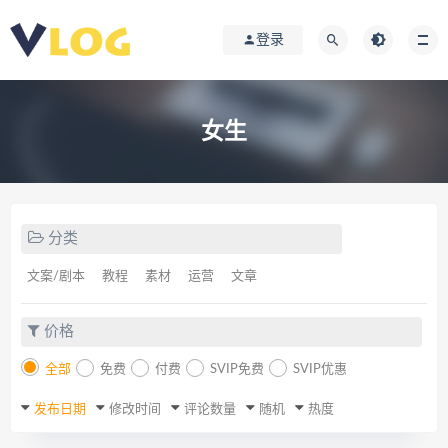
登录
女生
分类
文案/剧本
教程
素材
运营
文章
价格
全部
免费
付费
SVIP免费
SVIP优惠
发布日期
修改时间
评论数量
随机
热度