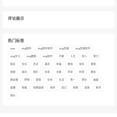
评论展示
热门标签
amp
vlog制作
vlog制作软件
vlog剪辑
vlog剪辑软件
vlog学习
vlog教程
vlog软件
不要
人生
别人
努力
励志
名句
名言
喜欢
幸福
微信
快乐
感恩
感谢
成功
我们
抖音
文案
早安
时间
朋友
朋友圈
梦想
爱情
生命
生活
男一
男生
画面
直播
祝福
经典语录
老师
自己
视频
语录
账号
镜头