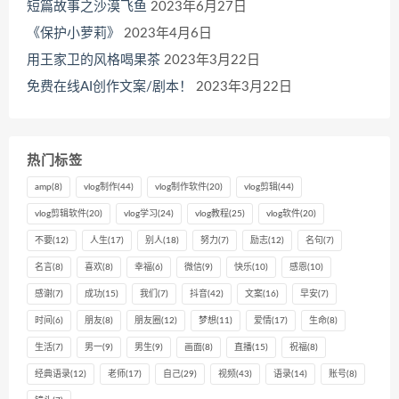
短篇故事之沙漠飞鱼
2023年6月27日
《保护小萝莉》
2023年4月6日
用王家卫的风格喝果茶
2023年3月22日
免费在线AI创作文案/剧本！
2023年3月22日
热门标签
amp
(8)
vlog制作
(44)
vlog制作软件
(20)
vlog剪辑
(44)
vlog剪辑软件
(20)
vlog学习
(24)
vlog教程
(25)
vlog软件
(20)
不要
(12)
人生
(17)
别人
(18)
努力
(7)
励志
(12)
名句
(7)
名言
(8)
喜欢
(8)
幸福
(6)
微信
(9)
快乐
(10)
感恩
(10)
感谢
(7)
成功
(15)
我们
(7)
抖音
(42)
文案
(16)
早安
(7)
时间
(6)
朋友
(8)
朋友圈
(12)
梦想
(11)
爱情
(17)
生命
(8)
生活
(7)
男一
(9)
男生
(9)
画面
(8)
直播
(15)
祝福
(8)
经典语录
(12)
老师
(17)
自己
(29)
视频
(43)
语录
(14)
账号
(8)