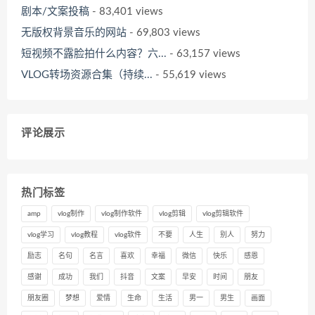
剧本/文案投稿
- 83,401 views
无版权背景音乐的网站
- 69,803 views
短视频不露脸拍什么内容？六...
- 63,157 views
VLOG转场资源合集（持续...
- 55,619 views
评论展示
热门标签
amp
vlog制作
vlog制作软件
vlog剪辑
vlog剪辑软件
vlog学习
vlog教程
vlog软件
不要
人生
别人
努力
励志
名句
名言
喜欢
幸福
微信
快乐
感恩
感谢
成功
我们
抖音
文案
早安
时间
朋友
朋友圈
梦想
爱情
生命
生活
男一
男生
画面