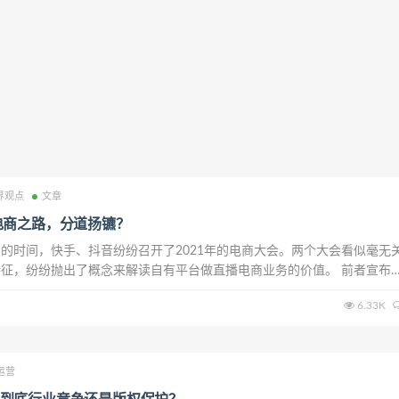
界观点
文章
电商之路，分道扬镳？
的时间，快手、抖音纷纷召开了2021年的电商大会。两个大会看似毫无
征，纷纷抛出了概念来解读自有平台做直播电商业务的价值。 前者宣布
争已进入存量竞争时代，以“内容+私域”为核心的直播电商2.0时代全面来
6.33K
通过极致信任关系的打造，来重构1...
运营