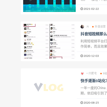
笃性自己能干成，
2021-02-22
时就养成了蹲论坛
.N
抖音运营
抖音短视频那么
利用短视频平台打
作简单，而且效果
例，我们来逛一
2020-12-03
这种套路，也就是
一只肥宅
b
快手逐渐B站化
一年一度的Chi
期，依旧吸引到了
电竞等众多娱乐领
2020-08-25
却是，在形形色色的