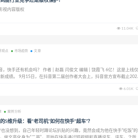
到底行业竞争还是版权保护？
 影视内容版权
11.04K
界观点
市场趋势
文章
，快手还有机会吗？ 作者 | 赵磊 闫俊文 编辑 | 饶霞飞 6亿！这是上线
新成绩。 9月15日，在抖音第二届创作者大会上，抖音官方宣布截止202
火山版在内的抖音日活跃用户数已经超过6亿。最新数据显示，中国网民
6.01K
每天有三分之二...
章
案例分析
的5维升级：看“老司机”如何在快手“超车”？
梦也没想到，自己年轻时蹲论坛扒贴的兴趣，竟然会成为他在快手“吃饭”的
前，侯文亮化身为“二哥”，开始在快手通过短视频和直播说车、评车。之所