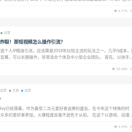
一是因为资格老，70后、老司机，换过好些台车；二则因为专业强，年
6.77K
扒贴学习的习惯，让他成为了“民...
运营
炸裂！那短视频怎么操作引流？
造个人IP精准引流，应该算是2018年比较主流的玩法之一，几乎0成本，
显著，可以长期操作，非常适合个体及中小型企业团队。 首先，以快手
下热门，稍微往下拉一下，你一定会看到类似下图这种作品。没错，现在
28.48K
把自己打造成一个医生护士之类的形...
站运营
文章
运营
？
na Joy已经落幕，作为备受二次元爱好者追捧的盛会，在今年这个特殊的时
众多的爱好者参加，火爆程度丝毫不逊色于从前。 在这个以游戏、动漫
域组成的展会之中，被冠以“土味”标签的快手，似乎有些格格不入。但事
4.49K
coser和二次元内容之中，...