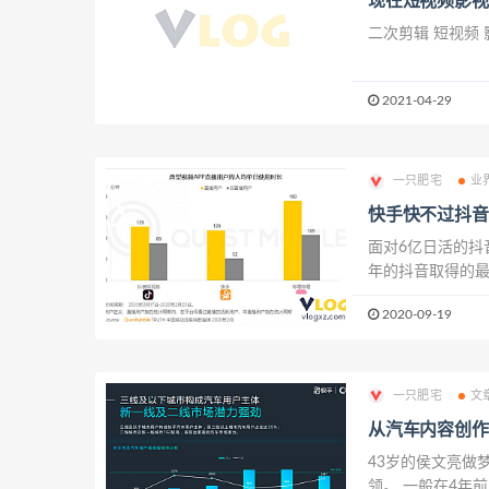
现在短视频影视
二次剪辑 短视频
2021-04-29
一只肥宅
业
快手快不过抖音
面对6亿日活的抖音
年的抖音取得的最
年8月，包含抖音
2020-09-19
量超9亿，这意味着
一只肥宅
文
从汽车内容创作
43岁的侯文亮做
领。 一般在4年