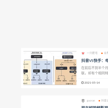
一只肥宅
业
抖音VS快手：
在前后不到半个月
联，却有个相同特
公域平台的流量竞
2021-05-14
临，快手电商希望
guoran
抖音