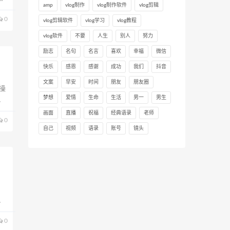
amp
vlog制作
vlog制作软件
vlog剪辑
轻
0
vlog剪辑软件
vlog学习
vlog教程
vlog软件
不要
人生
别人
努力
励志
名句
名言
喜欢
幸福
微信
快乐
感恩
感谢
成功
我们
抖音
文案
早安
时间
朋友
朋友圈
操
梦想
爱情
生命
生活
男一
男生
为
都是
画面
直播
祝福
经典语录
老师
0
自己
视频
语录
账号
镜头
、
实
0