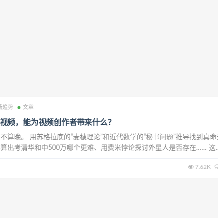
场趋势
文章
视频，能为视频创作者带来什么？
不算晚。 用苏格拉底的“麦穗理论”和近代数学的“秘书问题”推导找到真命
算出考清华和中500万哪个更难、用费米悖论探讨外星人是否存在…… 这
的内容，让人大附中的物理老师李永乐在去年成为了全网知名的“网红”：
7.62K
上获得了千万级别的播放数，...