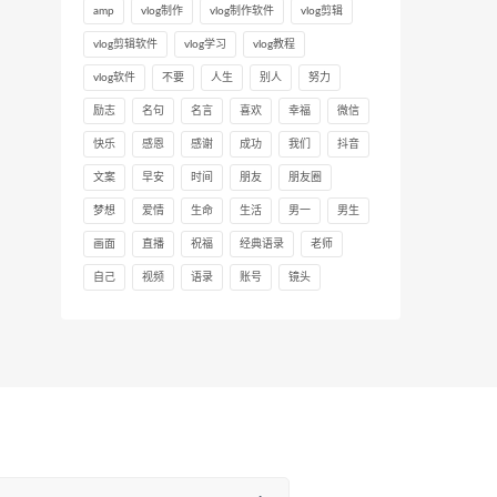
amp
vlog制作
vlog制作软件
vlog剪辑
vlog剪辑软件
vlog学习
vlog教程
vlog软件
不要
人生
别人
努力
励志
名句
名言
喜欢
幸福
微信
快乐
感恩
感谢
成功
我们
抖音
文案
早安
时间
朋友
朋友圈
梦想
爱情
生命
生活
男一
男生
画面
直播
祝福
经典语录
老师
自己
视频
语录
账号
镜头