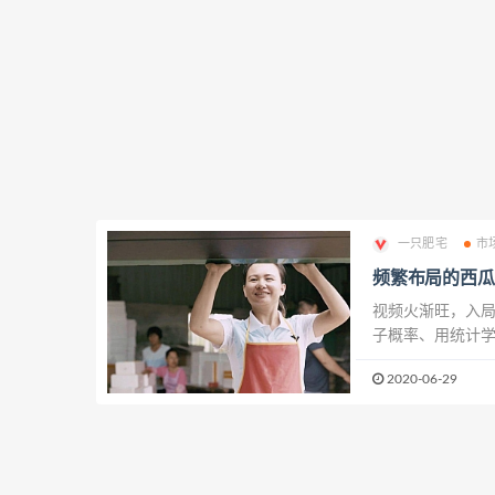
一只肥宅
市
频繁布局的西瓜
视频火渐旺，入局
子概率、用统计学
趣味和知识点兼备
2020-06-29
的视频在西瓜视频