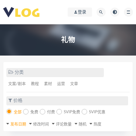
登录
礼物
分类
文案/剧本
教程
素材
运营
文章
价格
全部
免费
付费
SVIP免费
SVIP优惠
发布日期
修改时间
评论数量
随机
热度