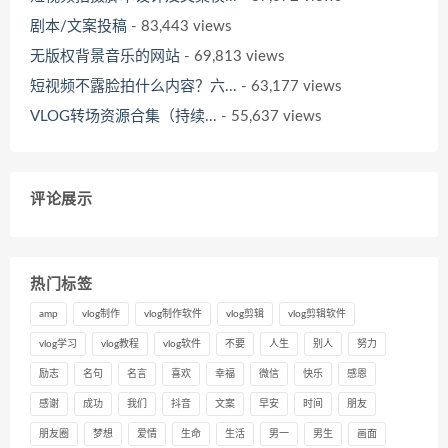
剧本/文案投稿
- 83,443 views
无版权背景音乐的网站
- 69,813 views
短视频不露脸拍什么内容？六...
- 63,177 views
VLOG转场资源合集（持续...
- 55,637 views
评论展示
热门标签
amp
vlog制作
vlog制作软件
vlog剪辑
vlog剪辑软件
vlog学习
vlog教程
vlog软件
不要
人生
别人
努力
励志
名句
名言
喜欢
幸福
微信
快乐
感恩
感谢
成功
我们
抖音
文案
早安
时间
朋友
朋友圈
梦想
爱情
生命
生活
男一
男生
画面