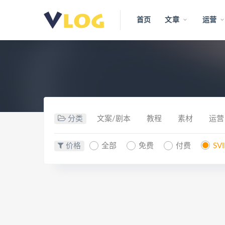
首页
文章
运营
分类
文案/剧本
教程
素材
运营
价格
全部
免费
付费
SV