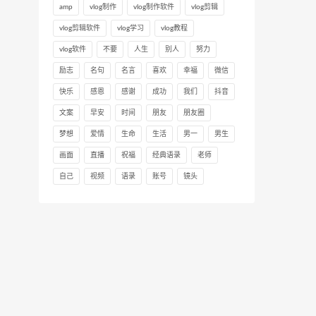
amp
vlog制作
vlog制作软件
vlog剪辑
vlog剪辑软件
vlog学习
vlog教程
vlog软件
不要
人生
别人
努力
励志
名句
名言
喜欢
幸福
微信
快乐
感恩
感谢
成功
我们
抖音
文案
早安
时间
朋友
朋友圈
梦想
爱情
生命
生活
男一
男生
画面
直播
祝福
经典语录
老师
自己
视频
语录
账号
镜头