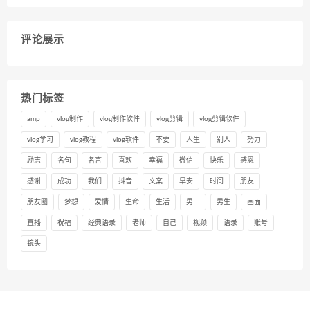
评论展示
热门标签
amp
vlog制作
vlog制作软件
vlog剪辑
vlog剪辑软件
vlog学习
vlog教程
vlog软件
不要
人生
别人
努力
励志
名句
名言
喜欢
幸福
微信
快乐
感恩
感谢
成功
我们
抖音
文案
早安
时间
朋友
朋友圈
梦想
爱情
生命
生活
男一
男生
画面
直播
祝福
经典语录
老师
自己
视频
语录
账号
镜头