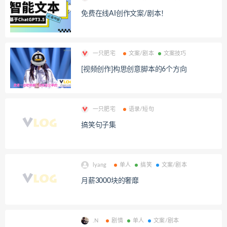
免费在线AI创作文案/剧本！
一只肥宅
文案/剧本
文案技巧
[视频创作]构思创意脚本的6个方向
一只肥宅
语录/短句
搞笑句子集
lyang
单人
搞笑
文案/剧本
月薪3000块的奢靡
.N
剧情
单人
文案/剧本