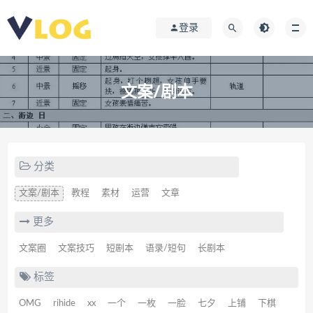
登录
文案/剧本
分类
文案/剧本
教程
素材
运营
文章
更多
文案圈
文案技巧
短剧本
语录/短句
长剧本
标签
OMG
rihide
xx
一个
一枚
一脸
七夕
上铺
下棋