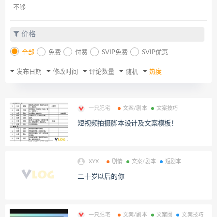
不够
价格
全部
免费
付费
SVIP免费
SVIP优惠
发布日期
修改时间
评论数量
随机
热度
一只肥宅
文案/剧本
文案技巧
短视频拍摄脚本设计及文案模板！
XYX
剧情
文案/剧本
短剧本
二十岁以后的你
一只肥宅
文案/剧本
文案圈
文案技巧