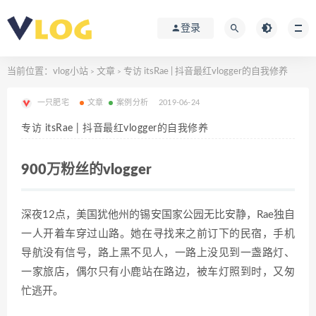
登录
当前位置：
vlog小站
文章
专访 itsRae | 抖音最红vlogger的自我修养
>
>
一只肥宅
文章
案例分析
2019-06-24
专访 itsRae | 抖音最红vlogger的自我修养
900万粉丝的vlogger
深夜12点，美国犹他州的锡安国家公园无比安静，Rae独自
一人开着车穿过山路。她在寻找来之前订下的民宿，手机
导航没有信号，路上黑不见人，一路上没见到一盏路灯、
一家旅店，偶尔只有小鹿站在路边，被车灯照到时，又匆
忙逃开。