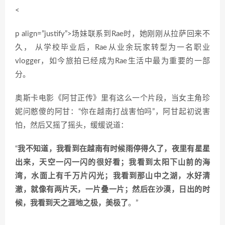
<
p align=”justify”>场妹联系到Rae时，她刚刚从拉萨回来不
久， 从学校毕业后，Rae从业余玩家转型为一名职业
vlogger，如今旅拍已经成为Rae生活中最为重要的一部
分。
奥斯卡电影《阿甘正传》里有这么一个片段，当女主角珍
妮问憨傻的阿甘：“你在越南打战害怕吗”，阿甘起初说害
怕，然后又摇了摇头，缓缓说道：
“
我不知道，我看到在越南有时候雨停得久了，夜里有星星
出来，天空一闪一闪的很好看；
我看到太阳下山前的海
湾，水面上有千万片闪光；我看到那山中之湖，水好清
澈，就像有两片天，一片叠一片；然后在沙漠，日出的时
候，我看到天之涯地之极，美极了
。”