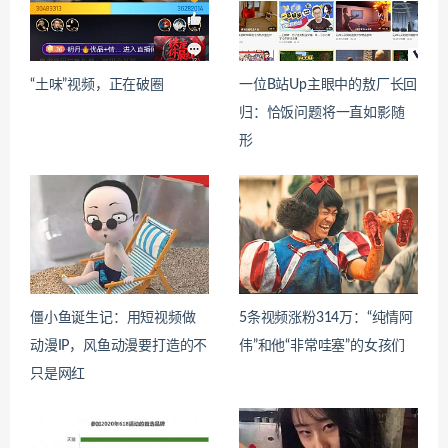
“土味”视频，正在破圈
一位B站Up主眼中的敖厂长回
归：恰饭问题将一直如影随
形
僵小鱼诞生记：用短视频做
5条视频涨粉314万：“纯情阿
动漫IP，风鱼动漫要打造的不
伟”和他“非常哇塞”的女孩们
只是网红