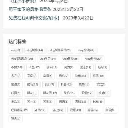
《保护小萝莉》
2023年4月6日
用王家卫的风格喝果茶
2023年3月22日
免费在线AI创作文案/剧本！
2023年3月22日
热门标签
amp
(8)
vlog制作
(44)
vlog制作软件
(20)
vlog剪辑
(44)
vlog剪辑软件
(20)
vlog学习
(24)
vlog教程
(25)
vlog软件
(20)
不要
(12)
人生
(17)
别人
(18)
努力
(7)
励志
(12)
名句
(7)
名言
(8)
喜欢
(8)
幸福
(6)
微信
(9)
快乐
(10)
感恩
(10)
感谢
(7)
成功
(15)
我们
(7)
抖音
(42)
文案
(16)
早安
(7)
时间
(6)
朋友
(8)
朋友圈
(12)
梦想
(11)
爱情
(17)
生命
(8)
生活
(7)
男一
(9)
男生
(9)
画面
(8)
直播
(15)
祝福
(8)
经典语录
(12)
老师
(17)
自己
(29)
视频
(43)
语录
(14)
账号
(8)
镜头
(7)