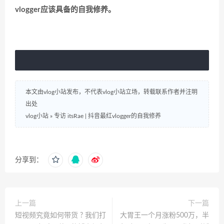
vlogger应该具备的自我修养。
本文由vlog小站发布，不代表vlog小站立场，转载联系作者并注明
出处
vlog小站
»
专访 itsRae | 抖音最红vlogger的自我修养
分享到：
上一篇
下一篇
短视频究竟如何带货 ? 我们打
大胃王一个月涨粉500万，半