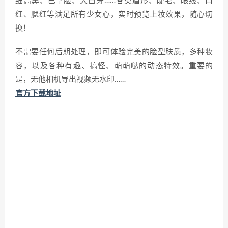
细高鼻、巴掌脸、大白牙……各类眉形、睫毛、眼线、口
红、腮红等满足所有少女心，实时预览上妆效果，随心切
换！
不需要任何后期处理，即可体验完美的脸型肤质，多种妆
容，以及各种有趣、搞怪、萌萌哒的动态特效。重要的
是，无他相机导出视频无水印……
官方下载地址