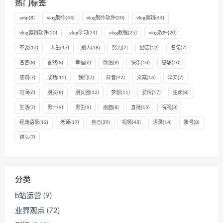
热门标签
amp
(8)
vlog制作
(44)
vlog制作软件
(20)
vlog剪辑
(44)
vlog剪辑软件
(20)
vlog学习
(24)
vlog教程
(25)
vlog软件
(20)
不要
(12)
人生
(17)
别人
(18)
努力
(7)
励志
(12)
名句
(7)
名言
(8)
喜欢
(8)
幸福
(6)
微信
(9)
快乐
(10)
感恩
(10)
感谢
(7)
成功
(15)
我们
(7)
抖音
(42)
文案
(16)
早安
(7)
时间
(6)
朋友
(8)
朋友圈
(12)
梦想
(11)
爱情
(17)
生命
(8)
生活
(7)
男一
(9)
男生
(9)
画面
(8)
直播
(15)
祝福
(8)
经典语录
(12)
老师
(17)
自己
(29)
视频
(43)
语录
(14)
账号
(8)
镜头
(7)
分类
b站运营
(9)
业界观点
(72)