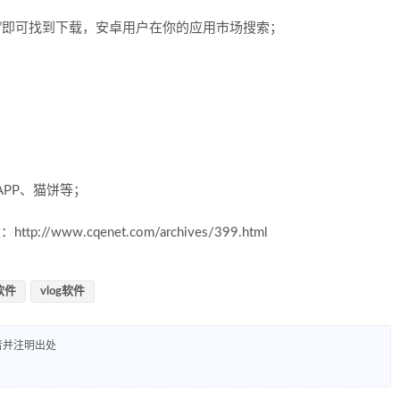
“Inshot”即可找到下载，安卓用户在你的应用市场搜索；
片APP、猫饼等；
ww.cqenet.com/archives/399.html
软件
vlog软件
者并注明出处