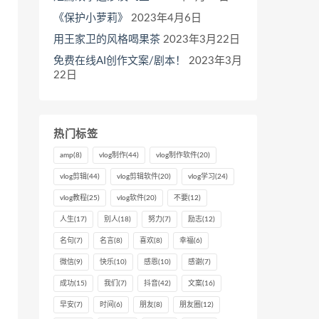
《保护小萝莉》
2023年4月6日
用王家卫的风格喝果茶
2023年3月22日
免费在线AI创作文案/剧本！
2023年3月
22日
热门标签
amp
(8)
vlog制作
(44)
vlog制作软件
(20)
vlog剪辑
(44)
vlog剪辑软件
(20)
vlog学习
(24)
vlog教程
(25)
vlog软件
(20)
不要
(12)
人生
(17)
别人
(18)
努力
(7)
励志
(12)
名句
(7)
名言
(8)
喜欢
(8)
幸福
(6)
微信
(9)
快乐
(10)
感恩
(10)
感谢
(7)
成功
(15)
我们
(7)
抖音
(42)
文案
(16)
早安
(7)
时间
(6)
朋友
(8)
朋友圈
(12)