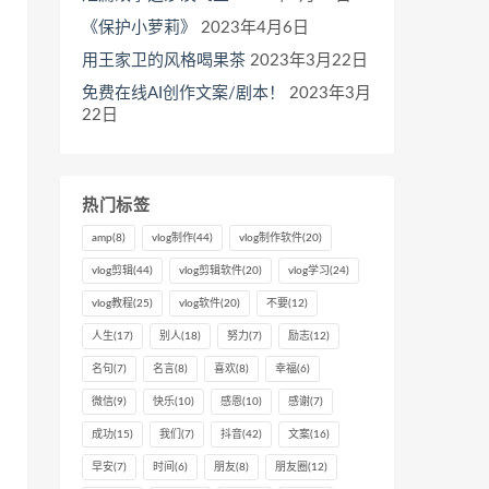
《保护小萝莉》
2023年4月6日
用王家卫的风格喝果茶
2023年3月22日
免费在线AI创作文案/剧本！
2023年3月
22日
热门标签
amp
(8)
vlog制作
(44)
vlog制作软件
(20)
vlog剪辑
(44)
vlog剪辑软件
(20)
vlog学习
(24)
vlog教程
(25)
vlog软件
(20)
不要
(12)
人生
(17)
别人
(18)
努力
(7)
励志
(12)
名句
(7)
名言
(8)
喜欢
(8)
幸福
(6)
微信
(9)
快乐
(10)
感恩
(10)
感谢
(7)
成功
(15)
我们
(7)
抖音
(42)
文案
(16)
早安
(7)
时间
(6)
朋友
(8)
朋友圈
(12)