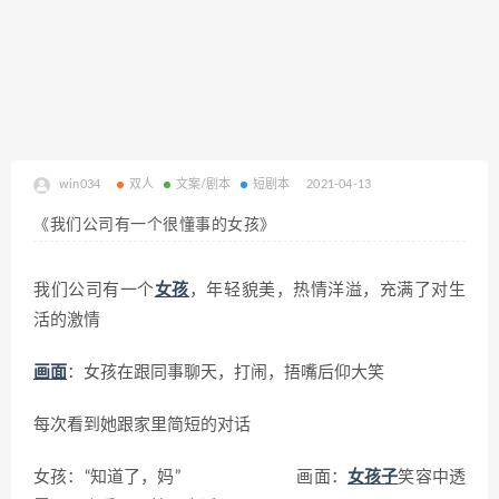
win034
双人
文案/剧本
短剧本
2021-04-13
《我们公司有一个很懂事的女孩》
我们公司有一个
女孩
，年轻貌美，热情洋溢，充满了对生
活的激情
画面
：女孩在跟同事聊天，打闹，捂嘴后仰大笑
每次看到她跟家里简短的对话
女孩：“知道了，妈” 画面：
女孩子
笑容中透