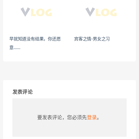
早就知道没有结果，你还愿
宾客之情-男女之习
意……
发表评论
要发表评论，您必须先
登录
。