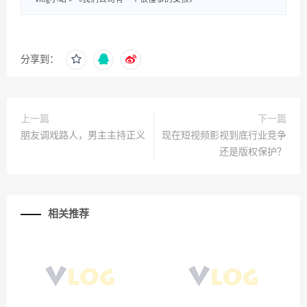
分享到：
上一篇
下一篇
朋友调戏路人，男主主持正义
现在短视频影视到底行业竞争
还是版权保护？
相关推荐