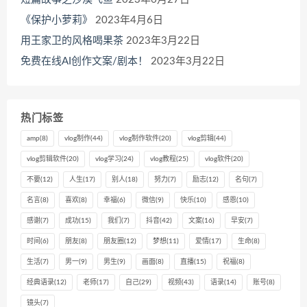
《保护小萝莉》
2023年4月6日
用王家卫的风格喝果茶
2023年3月22日
免费在线AI创作文案/剧本！
2023年3月22日
热门标签
amp
(8)
vlog制作
(44)
vlog制作软件
(20)
vlog剪辑
(44)
vlog剪辑软件
(20)
vlog学习
(24)
vlog教程
(25)
vlog软件
(20)
不要
(12)
人生
(17)
别人
(18)
努力
(7)
励志
(12)
名句
(7)
名言
(8)
喜欢
(8)
幸福
(6)
微信
(9)
快乐
(10)
感恩
(10)
感谢
(7)
成功
(15)
我们
(7)
抖音
(42)
文案
(16)
早安
(7)
时间
(6)
朋友
(8)
朋友圈
(12)
梦想
(11)
爱情
(17)
生命
(8)
生活
(7)
男一
(9)
男生
(9)
画面
(8)
直播
(15)
祝福
(8)
经典语录
(12)
老师
(17)
自己
(29)
视频
(43)
语录
(14)
账号
(8)
镜头
(7)