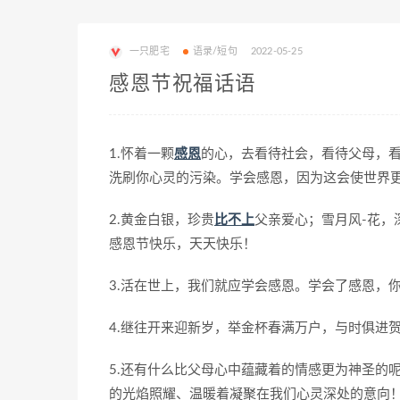
一只肥宅
语录/短句
2022-05-25
感恩节祝福话语
1.怀着一颗
感恩
的心，去看待社会，看待父母，
洗刷你心灵的污染。学会感恩，因为这会使世界
2.黄金白银，珍贵
比不上
父亲爱心；雪月风-花，
感恩节快乐，天天快乐！
3.活在世上，我们就应学会感恩。学会了感恩，
4.继往开来迎新岁，举金杯春满万户，与时俱进
5.还有什么比父母心中蕴藏着的情感更为神圣的
的光焰照耀、温暖着凝聚在我们心灵深处的意向