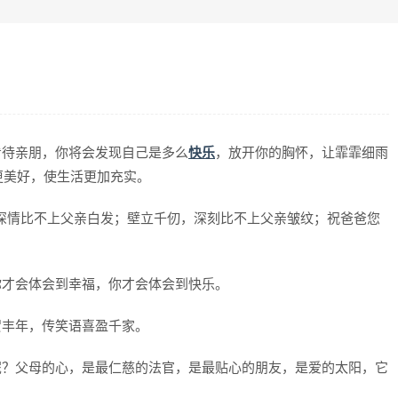
看待亲朋，你将会发现自己是多么
快乐
，放开你的胸怀，让霏霏细雨
更美好，使生活更加充实。
深情比不上父亲白发；壁立千仞，深刻比不上父亲皱纹；祝爸爸您
你才会体会到幸福，你才会体会到快乐。
贺丰年，传笑语喜盈千家。
呢？父母的心，是最仁慈的法官，是最贴心的朋友，是爱的太阳，它
！