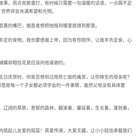
的故事，而点亮那盏灯，有时候只需要一句温暖的话语，一点薇不足
，世界将会充满希望和光明。
份恩惠的嘴巴，施恩者想把他拖到哪里就得到那里。
有丰足的食物。我也要感谢上帝，因为有你陪伴，让我丰衣足食、心
的蝴蝶却相信花是应该向他道谢的。
己生日庆贺时，你是否想到过用死亡般的痛苦，让你降生的母亲呢？
感恩是每一个子女都必须学会的一件事情，虽然父母没有具体要
天，辽阔的草原，葱郁的森林，翻滚着，蔓延着，生长着，蓬勃着，
瀚构筑起儿女爱的摇篮！真爱传递，大爱无疆，让小小短信承载我们