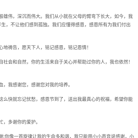
一般雄伟，深沉而伟大。我们从小就在父母的臂弯下长大，如今，我
半生，不让他们感到孤独。我们应懂得感恩，感恩所有为我们付出
诚心地祷告，愿天下人，铭记感恩，铭记恩情！
来自社会和自然，你的生活来自于关心并帮助过你的人，我也依然！
热血，我感谢您，感谢您对我的培养。
会这么快就忘记忧愁，感恩节到了，送出我最真心的祝福，希望你能
帮忙，多谢你的爱护。
凋谢;你像一首旋律让我的生命多和谐，我只能用小小声音说感谢，小