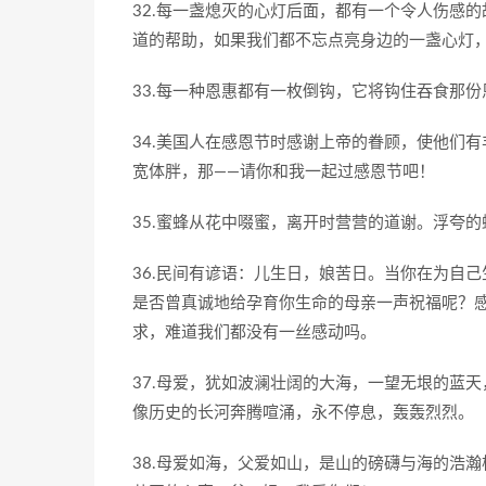
32.每一盏熄灭的心灯后面，都有一个令人伤感
道的帮助，如果我们都不忘点亮身边的一盏心灯
33.每一种恩惠都有一枚倒钩，它将钩住吞食那
34.美国人在感恩节时感谢上帝的眷顾，使他们
宽体胖，那——请你和我一起过感恩节吧！
35.蜜蜂从花中啜蜜，离开时营营的道谢。浮夸
36.民间有谚语：儿生日，娘苦日。当你在为自
是否曾真诚地给孕育你生命的母亲一声祝福呢？
求，难道我们都没有一丝感动吗。
37.母爱，犹如波澜壮阔的大海，一望无垠的蓝
像历史的长河奔腾喧涌，永不停息，轰轰烈烈。
38.母爱如海，父爱如山，是山的磅礴与海的浩