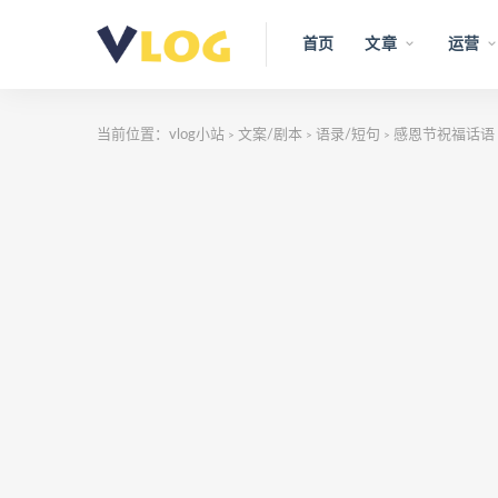
首页
文章
运营
当前位置：
vlog小站
文案/剧本
语录/短句
感恩节祝福话语
>
>
>