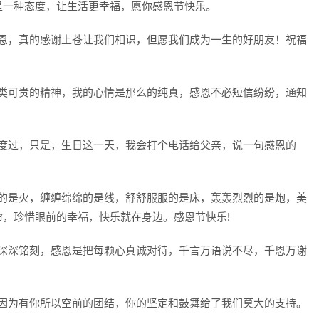
是一种态度，让生活更幸福，愿你感恩节快乐。
感恩，真的感谢上苍让我们相识，但愿我们成为一生的好朋友！祝福
人类可贵的精神，我的心情是那么的纯真，感恩不必短信纷纷，通知
中度过，只是，生日这一天，我会打个电话给父亲，说一句感恩的
暖的是火，缠缠绵绵的是线，舒舒服服的是床，轰轰烈烈的是炮，美
，珍惜眼前的幸福，快乐就在身边。感恩节快乐!
动深深铭刻，感恩是把每颗心真诚对待，千言万语说不尽，千恩万谢
组因为有你所以空前的团结，你的坚定和鼓舞给了我们莫大的支持。