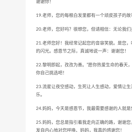
谢谢你！
19.老师，您的每根白发里都有一个顽皮孩子的
20.老师，您好吗？很想您，但请相信：无论我
21.老师您好！我经常记起您的音容笑貌。是您
的闪光。感恩节之际，真诚地说一声：谢谢您！
22.黎明即起，孜孜为善。”愿你热爱生命的春天
你自己挑选吧！
23.流星让夜空感动，生死让人生感动，爱情让
乐。
24.妈妈，今天是感恩节，我最需要感谢的人就
25.妈妈，您总是指引着我走向正确的路，谢谢
发自内心地对您呼唤、妈妈，我真的感谢您！