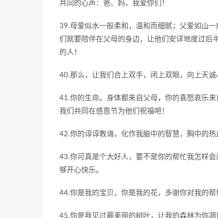
共同的心声：爸、妈，我爱你们！
39.母爱似水一般柔和，温和而细腻；父爱如山
们就要陪伴在父母的身边，让他们安详地度过后
的人！
40.那么，让我们合上双手，闭上双眼，向上天
41.你的生命。身体都来自父母，你的喜怒哀乐
我们共同在感恩节为他们祝福吧！
42.你的谆谆教诲，化作我脑中的智慧，胸中的
43.你可真是个大好人，要不是你的帮忙我怎样
够开心快乐。
44.你是我的宝贝，你是我的花，多谢你对我的
45.你是我见过最美丽的树叶，让我的森林为你