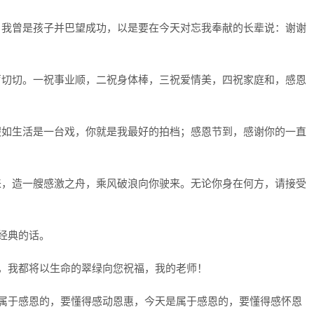
；我曾是孩子并巴望成功，以是要在今天对忘我奉献的长辈说：谢谢
声切切。一祝事业顺，二祝身体棒，三祝爱情美，四祝家庭和，感恩
假如生活是一台戏，你就是我最好的拍档；感恩节到，感谢你的一直
来，造一艘感激之舟，乘风破浪向你驶来。无论你身在何方，请接受
母经典的话。
木，我都将以生命的翠绿向您祝福，我的老师！
是属于感恩的，要懂得感动恩惠，今天是属于感恩的，要懂得感怀恩