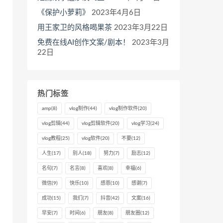
《保护小萝莉》
2023年4月6日
用王家卫的风格喝果茶
2023年3月22日
免费在线AI创作文案/剧本！
2023年3月
22日
热门标签
amp
(8)
vlog制作
(44)
vlog制作软件
(20)
vlog剪辑
(44)
vlog剪辑软件
(20)
vlog学习
(24)
vlog教程
(25)
vlog软件
(20)
不要
(12)
人生
(17)
别人
(18)
努力
(7)
励志
(12)
名句
(7)
名言
(8)
喜欢
(8)
幸福
(6)
微信
(9)
快乐
(10)
感恩
(10)
感谢
(7)
成功
(15)
我们
(7)
抖音
(42)
文案
(16)
早安
(7)
时间
(6)
朋友
(8)
朋友圈
(12)