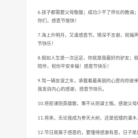
6.孩子都需要父母敬服；成功少不了师长的教诲
你们，感恩节愉快！
7.海上升明月，又逢感恩节。情深不言谢，祝福
节快乐！
8.假如人生是一次远足，你就是我最好的驴友；
陪伴，祝你平安幸福！感恩节快乐！
9.驾一辆友谊之车，承载着最美丽的心愿向你驶
我发自内心的感谢，感恩节快乐。
10.将拒谏则英雄散，策不从则谋士叛。感谢父
11.将来，无论我成为参天大树，还是低矮的灌
12.节日是属于感恩的，要懂得感激有恩，日子