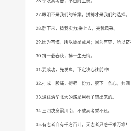
26.宁吃高考苦，不留终生憾。
27.眼泪不是我们的答案，拼搏才是我们的选择。
28.静下来，铸我实力;拼上去，亮我风采。
29.因为有悔，所以披星戴月；因为有梦，所以奋
30.拼一载春秋，搏一生无悔。
31.要成功，先发疯，下定决心往前冲!
32.拧成一股绳，搏尽一份力，狠下一条心，共圆
33.通往清华北大的路是用卷子铺出来的。
34.三四决意霸川南，不破高考誓不还。
35.有志者自有千方百计，无志者只感千难万难！