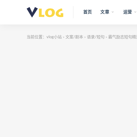
首页
文章
运营
当前位置：
vlog小站
文案/剧本
语录/短句
霸气励志短句精
>
>
>