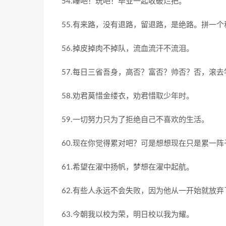
54.睡吧！玩吧！毕业一起收破烂把。
55.有来路，没有退路，留退路，是绝路。拼一
56.掉皮掉肉不掉队，流血流汗不流泪。
57.每日三省吾身，高否？富否？帅否？否，滚去
58.劝君莫惜金缕衣，劝君惜取少年时。
59.一切努力只为了拒绝自己不喜欢的生活。
60.现在你觉得累对吧？可是想想现在只是累一
61.希望在濯中扬帆，梦想在濯中起航。
62.有些人永远不会失败，因为他从一开始就放弃
63.今朝我以校为荣，明日校以我为耀。