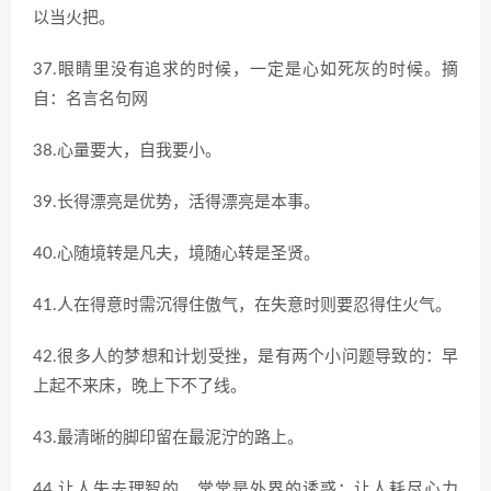
以当火把。
37.眼睛里没有追求的时候，一定是心如死灰的时候。摘
自：名言名句网
38.心量要大，自我要小。
39.长得漂亮是优势，活得漂亮是本事。
40.心随境转是凡夫，境随心转是圣贤。
41.人在得意时需沉得住傲气，在失意时则要忍得住火气。
42.很多人的梦想和计划受挫，是有两个小问题导致的：早
上起不来床，晚上下不了线。
43.最清晰的脚印留在最泥泞的路上。
44.让人失去理智的，常常是外界的诱惑；让人耗尽心力