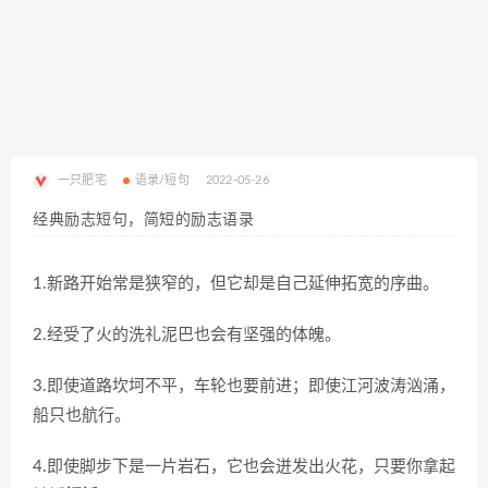
一只肥宅
语录/短句
2022-05-26
经典励志短句，简短的励志语录
1.新路开始常是狭窄的，但它却是自己延伸拓宽的序曲。
2.经受了火的洗礼泥巴也会有坚强的体魄。
3.即使道路坎坷不平，车轮也要前进；即使江河波涛汹涌，
船只也航行。
4.即使脚步下是一片岩石，它也会迸发出火花，只要你拿起