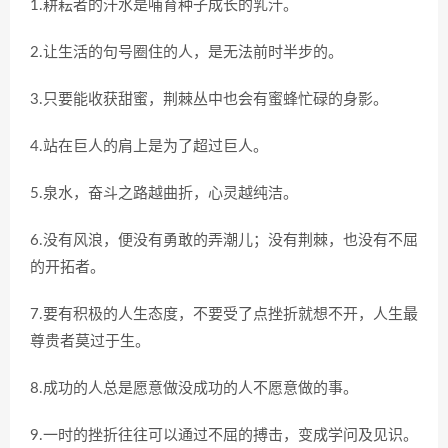
1.耕耘者的汗水是哺育种子成长的乳汁。
2.让生活的句号圈住的人，是无法前时半步的。
3.只要能收获甜蜜，荆棘丛中也会有蜜蜂忙碌的身影。
4.站在巨人的肩上是为了超过巨人。
5.泉水，奋斗之路越曲折，心灵越纯洁。
6.没有风浪，便没有勇敢的弄潮儿；没有荆棘，也没有不屈
的开拓者。
7.要有积极的人生态度，不要受了点挫折就想不开，人生最
尊贵者莫过于生。
8.成功的人总是愿意做没成功的人不愿意做的事。
9.一时的挫折往往可以通过不屈的搏击，变成学问及见识。