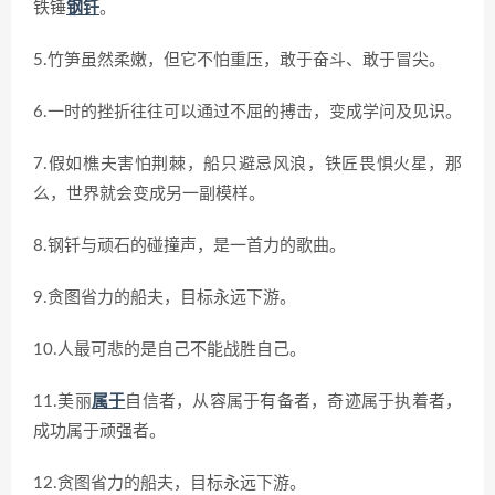
铁锤
钢钎
。
5.竹笋虽然柔嫩，但它不怕重压，敢于奋斗、敢于冒尖。
6.一时的挫折往往可以通过不屈的搏击，变成学问及见识。
7.假如樵夫害怕荆棘，船只避忌风浪，铁匠畏惧火星，那
么，世界就会变成另一副模样。
8.钢钎与顽石的碰撞声，是一首力的歌曲。
9.贪图省力的船夫，目标永远下游。
10.人最可悲的是自己不能战胜自己。
11.美丽
属于
自信者，从容属于有备者，奇迹属于执着者，
成功属于顽强者。
12.贪图省力的船夫，目标永远下游。