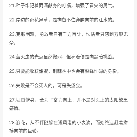
21.种子牢记着雨滴献身的叮嘱，增强了冒尖的勇气。
22.岸边的奇花异草，是拘留不住奔腾向前的江水的。
23.克服困难，勇敢者自有千方百计，怯懦者只感到万般无
奈。
24.萤火虫的光点虽然微弱，但亮着便是向黑暗挑战。
25.只要能收获甜蜜，荆棘丛中也会有蜜蜂忙碌的身影。
26.失败是不会死人的，可是失望会。
27.埋首俯身，全为了奋力向上，并不是对头上的太阳缺乏
感情。
28.浪花，从不伴随躲在避风港的小表演，而始终追赶着拼
搏向前的巨轮。