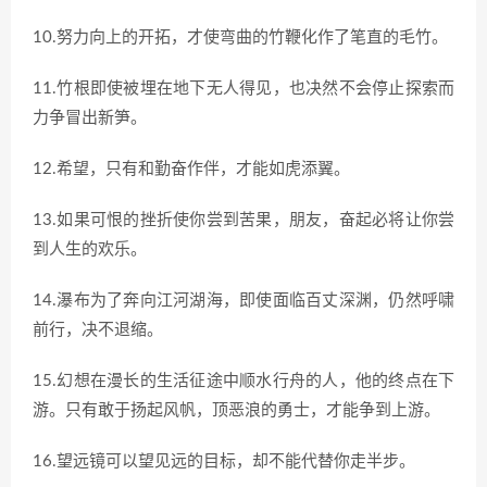
10.努力向上的开拓，才使弯曲的竹鞭化作了笔直的毛竹。
11.竹根即使被埋在地下无人得见，也决然不会停止探索而
力争冒出新笋。
12.希望，只有和勤奋作伴，才能如虎添翼。
13.如果可恨的挫折使你尝到苦果，朋友，奋起必将让你尝
到人生的欢乐。
14.瀑布为了奔向江河湖海，即使面临百丈深渊，仍然呼啸
前行，决不退缩。
15.幻想在漫长的生活征途中顺水行舟的人，他的终点在下
游。只有敢于扬起风帆，顶恶浪的勇士，才能争到上游。
16.望远镜可以望见远的目标，却不能代替你走半步。