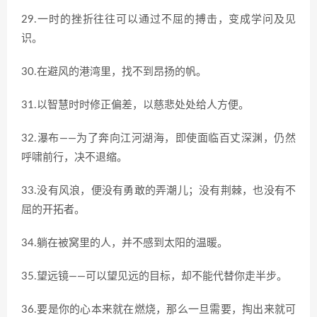
29.一时的挫折往往可以通过不屈的搏击，变成学问及见
识。
30.在避风的港湾里，找不到昂扬的帆。
31.以智慧时时修正偏差，以慈悲处处给人方便。
32.瀑布——为了奔向江河湖海，即使面临百丈深渊，仍然
呼啸前行，决不退缩。
33.没有风浪，便没有勇敢的弄潮儿；没有荆棘，也没有不
屈的开拓者。
34.躺在被窝里的人，并不感到太阳的温暖。
35.望远镜——可以望见远的目标，却不能代替你走半步。
36.要是你的心本来就在燃烧，那么一旦需要，掏出来就可