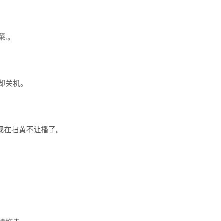
菜.。
却关机。
是现在扫黄不让播了。