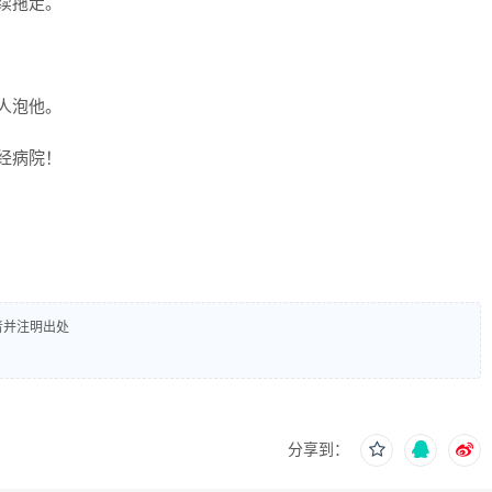
续拖走。
人泡他。
经病院！
者并注明出处
分享到：