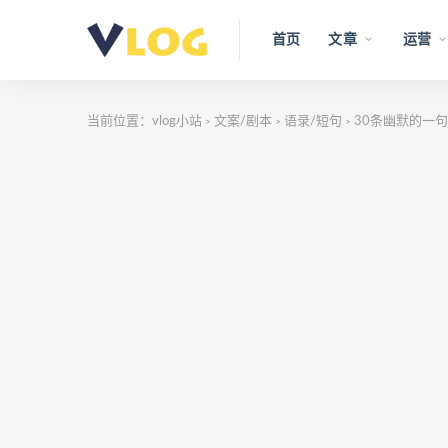
首页
文章
运营
当前位置：
vlog小站
文案/剧本
语录/短句
30条幽默的一
>
>
>