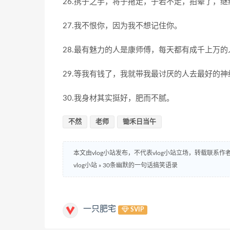
26.携子之手，将子拖走，子若不走，拍晕了，继
27.我不恨你，因为我不想记住你。
28.最有魅力的人是康师傅，每天都有成千上万的
29.等我有钱了，我就带我最讨厌的人去最好的神
30.我身材其实挺好，肥而不腻。
不然
老师
锄禾日当午
本文由vlog小站发布，不代表vlog小站立场，转载联系作
vlog小站
»
30条幽默的一句话搞笑语录
一只肥宅
SVIP