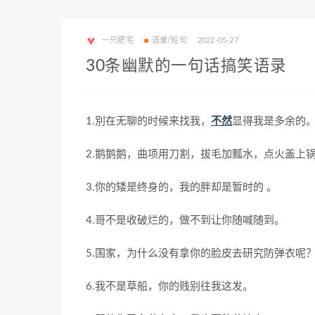
一只肥宅
语录/短句
2022-05-27
30条幽默的一句话搞笑语录
1.別在无聊的时候来找我，
不然
显得我是多余
2.鹅鹅鹅，曲项用刀割，拔毛加瓢水，点火盖上
3.你的矮是终身的，我的胖却是暂时的 。
4.哥不是收破烂的，做不到让你随喊随到。
5.国家，为什么没有拿你的脸皮去研究防弹衣呢
6.我不是草船，你的贱别往我这发。