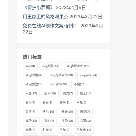
《保护小萝莉》
2023年4月6日
用王家卫的风格喝果茶
2023年3月22日
免费在线AI创作文案/剧本！
2023年3月
22日
热门标签
amp
(8)
vlog制作
(44)
vlog制作软件
(20)
vlog剪辑
(44)
vlog剪辑软件
(20)
vlog学习
(24)
vlog教程
(25)
vlog软件
(20)
不要
(12)
人生
(17)
别人
(18)
努力
(7)
励志
(12)
名句
(7)
名言
(8)
喜欢
(8)
幸福
(6)
微信
(9)
快乐
(10)
感恩
(10)
感谢
(7)
成功
(15)
我们
(7)
抖音
(42)
文案
(16)
早安
(7)
时间
(6)
朋友
(8)
朋友圈
(12)