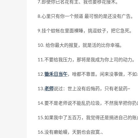
7.即使你已名花有主、我也要移花接木。
8.心里只有你一个频道 最可恨的是还没有广告。
9.挂个蚊帐在里面裸睡，挑逗蚊子，把它急死。
10. 给你最大的报复，就是活的比你幸福。
11.不要给我压力，那将是我成为你上司的动力。
12.
锄禾日当午
，啥都不靠普。闲来没事做，不如
13.
老师
说过：世上没有后悔药，只有老鼠药~
14.要不是老师说不能乱扔垃圾，不然我早把你扔
15.如果我中了五百万，我觉得还是捐进自己的账
16.没有癞蛤蟆，天鹅也会寂寞.、