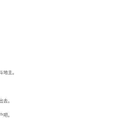
斗地主。
出去。
户吧。