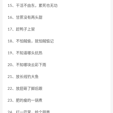
15、干活不由东，累死也无功
16、甘蔗没有两头甜
17、赶鸭子上架
18、不怕贼偷，就怕贼惦记
19、不知道哪头炕热
20、不知哪块云彩下雨
21、放长线钓大鱼
22、放屁砸了脚后跟
23、肥的瘦的一锅煮
24、打一巴掌，给个甜枣