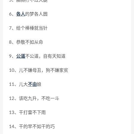
5、胳膊拧不过大腿
6、
各人
的梦各人圆
7、给个棒棰就当针
8、恭敬不如从命
9、
公道
不公道，自有天知道
10、儿不嫌母丑，狗不嫌家贫
11、儿大
不由
娘
12、该吃九升，不吃一斗
13、干打雷不下雨
14、干的早不如干的巧