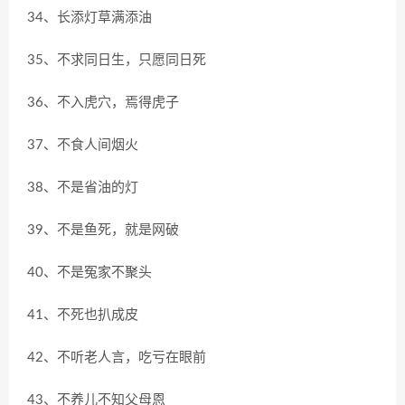
34、长添灯草满添油
35、不求同日生，只愿同日死
36、不入虎穴，焉得虎子
37、不食人间烟火
38、不是省油的灯
39、不是鱼死，就是网破
40、不是冤家不聚头
41、不死也扒成皮
42、不听老人言，吃亏在眼前
43、不养儿不知父母恩