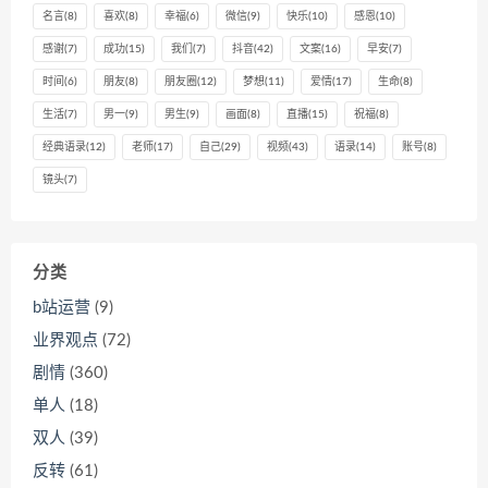
名言
(8)
喜欢
(8)
幸福
(6)
微信
(9)
快乐
(10)
感恩
(10)
感谢
(7)
成功
(15)
我们
(7)
抖音
(42)
文案
(16)
早安
(7)
时间
(6)
朋友
(8)
朋友圈
(12)
梦想
(11)
爱情
(17)
生命
(8)
生活
(7)
男一
(9)
男生
(9)
画面
(8)
直播
(15)
祝福
(8)
经典语录
(12)
老师
(17)
自己
(29)
视频
(43)
语录
(14)
账号
(8)
镜头
(7)
分类
b站运营
(9)
业界观点
(72)
剧情
(360)
单人
(18)
双人
(39)
反转
(61)