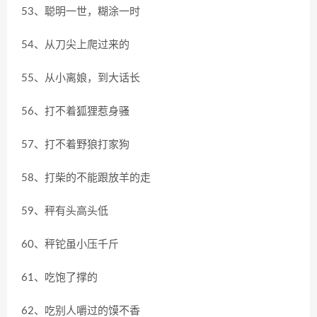
53、聪明一世，糊涂一时
54、从刀尖上爬过来的
55、从小离娘，到大话长
56、打不着狐狸惹身骚
57、打不着野狼打家狗
58、打柴的不能跟放羊的走
59、秤有头高头低
60、秤铊虽小压千斤
61、吃饱了撑的
62、吃别人嚼过的馍不香