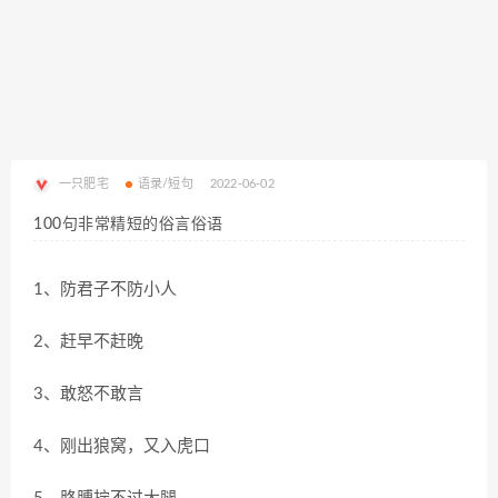
一只肥宅
语录/短句
2022-06-02
100句非常精短的俗言俗语
1、防君子不防小人
2、赶早不赶晚
3、敢怒不敢言
4、刚出狼窝，又入虎口