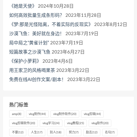
《她是天使》
2024年10月28日
如何高效批量生成条形码？
2023年11月28日
《梦:那是光怪陆离，不着实际的反现实》
2023年8月12日
沙漠飞鱼：美好就在身边！
2023年7月19日
局中局之“黄雀计划”
2023年7月19日
短篇故事之沙漠飞鱼
2023年6月27日
《保护小萝莉》
2023年4月6日
用王家卫的风格喝果茶
2023年3月22日
免费在线AI创作文案/剧本！
2023年3月22日
热门标签
amp
(8)
vlog制作
(44)
vlog制作软件
(20)
vlog剪辑
(44)
vlog剪辑软件
(20)
vlog学习
(24)
vlog教程
(25)
vlog软件
(20)
不要
(12)
人生
(17)
别人
(18)
努力
(7)
励志
(12)
名句
(7)