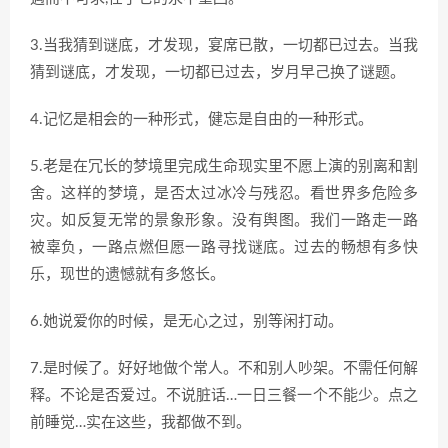
3.当我猜到谜底，才发现，宴席已散，一切都已过去。当我
猜到谜底，才发现，一切都已过去，岁月早己换了谜题。
4.记忆是相会的一种形式，健忘是自由的一种形式。
5.老是在冗长的梦境里完成生命现实里不愿上演的别离和割
舍。这样的梦境，是否太过冰冷与残忍。看世界多危险多
灾。如反复无常的景象形象。没有舆图。我们一路走一路
被辜负，一路点燃但愿一路寻找谜底。过去的畅想有多快
乐，现世的遗憾就有多悠长。
6.她说爱你的时候，是无心之过，别等闲打动。
7.是时候了。好好地做个常人。不和别人吵架。不需任何解
释。不论是否爱过。不说脏话…一日三餐一个不能少。点之
前睡觉…实在这些，我都做不到。