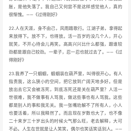
胀，是他失落了。我自己又何尝不是这样感觉他人，真的
很惭愧。——《过得刚好》
22.人在天涯，身不由己，风雨踏歌行。江湖子弟，拿得起
来放得下。放不下，也得放。活一百岁的没几个人，开心
就笑，不开心待会儿再笑。高高兴兴比什么都强，跟谁较
劲都是跟自己较劲。一辈子，忍一忍也就过去了。——《过
得刚好》
23.我养了一只蝈蝈，蝈蝈装在葫芦里，叫得很开心。有人
指责我，这么狭小的空间，把它放到广阔天地多好。但是
放出去它又会被冻死，到底冻死还是关在葫芦里？人活一
世很难，我不做事有人骂我，做这些事也有人骂我。这些
都是别人的事和我无关。我一张嘴劝解不了所有人，小人
也要活着，所以我释然了。而且现在岁数也大了，也不像
二十来岁三十岁出头的时候火气那么旺，老去解释，大可
不必。人生在世就是让人笑笑，偶尔也笑话笑话别人。——