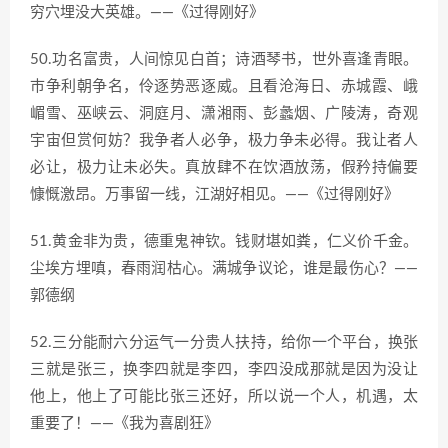
穷穴埋没大英雄。——《过得刚好》
50.功名富贵，人间惊见白首；诗酒琴书，世外喜逢青眼。
巿争利朝争名，伶逐势恶逐威。且看沧海日、赤城霞、峨
嵋雪、巫峡云、洞庭月、潇湘雨、彭蠡烟、广陵涛，奇观
宇宙但赏何妨？我争者人必争，极力争未必得。我让者人
必让，极力让未必失。真放肆不在饮酒放荡，假矜持偏要
慷慨激昂。万事留一线，江湖好相见。——《过得刚好》
51.黄金非为贵，德重鬼神钦。钱财堪如粪，仁义价千金。
尘埃方埋嗔，春雨润枯心。满城争议论，谁是最伤心？——
郭德纲
52.三分能耐六分运气一分贵人扶持，给你一个平台，换张
三就是张三，换李四就是李四，李四没成那就是因为没让
他上，他上了可能比张三还好，所以说一个人，机遇，太
重要了！——《我为喜剧狂》