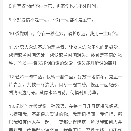
8.再夸姣也经不住遗忘，再悲伤也抵不外时间。
9.幸好爱情不是一切，幸好一切都不是爱情。
10.微微瞬间，你在一秒点穴。漫长永远，我用一生解穴。
11.让男人念念不忘的是感情，让女人念念不忘的是感觉。
感情跟着时间沉淀，感觉跟着时间消失。终其是不同的物
种，所以——谁又能明白谁的深爱，谁又能理解谁的离开。
12.轻吟一句情话，执笔一副情画。绽放一地情花，笼盖一
片青瓦。共饮一杯清茶，同研一碗青砂。挽起一面轻纱，
看清天边月牙。爱像水墨青花，何惧刹那芳华。
13.记忆的丝线就像一种咒语，在每个日升月落将我缠紧，
它提醒我，不能健忘爱过的你，我是记得啊，我记得，所
以我和其他人在一起，一笑都觉得愧疚，所以我和别人并
肩行走，牵手都觉得沉重，我要怎样，剪断丝线，再不作