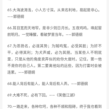
65.大海波涛浅，小人方寸深。从来名利地，易起是非心。
——郭德纲
66.耳目宽而天地窄，是非少则日月长。五夜鸡鸣，唤起窗
前明月。一觉睡醒，看破梦里当年。——郭德纲
67.为恶扬名，必逞其势；为贼鸣冤，必受其脏；为奸不
平，必得其利；为犬声威，必为其朋。当某些人不明就
里，只是从他的角度卖弄似的劝你大度时。记住，第一他
不是你的自己人。第二要离他站的远些，因为打雷时会被
连累。——郭德纲
68.能人背后有能人，能人背后有人弄。——郭德纲
69.大难不死，必有下回。——《笑傲江湖》
70.一路走来，各种坎坷，各种不顺和阻碍，终于我也看到