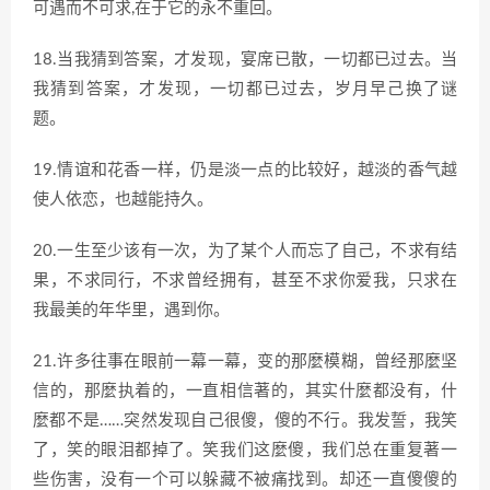
可遇而不可求,在于它的永不重回。
18.当我猜到答案，才发现，宴席已散，一切都已过去。当
我猜到答案，才发现，一切都已过去，岁月早己换了谜
题。
19.情谊和花香一样，仍是淡一点的比较好，越淡的香气越
使人依恋，也越能持久。
20.一生至少该有一次，为了某个人而忘了自己，不求有结
果，不求同行，不求曾经拥有，甚至不求你爱我，只求在
我最美的年华里，遇到你。
21.许多往事在眼前一幕一幕，变的那麼模糊，曾经那麼坚
信的，那麼执着的，一直相信著的，其实什麼都没有，什
麼都不是……突然发现自己很傻，傻的不行。我发誓，我笑
了，笑的眼泪都掉了。笑我们这麼傻，我们总在重复著一
些伤害，没有一个可以躲藏不被痛找到。却还一直傻傻的