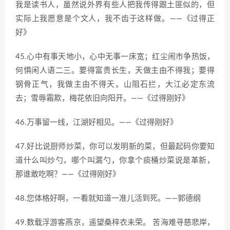
我是读书人，虽然说外界有些人把我传得跟土匪似的，但
实际上我愿意是个文人，我不齿于这样做。——《过得正
好》
45.心中有事天地小，心中无事一床宽；红尘闹市争热饭，
何惧闲人语二三。要得富贵长生，天做主由不得我；要得
钢骨正气，我做主由不得天。山阻石拦，大江必定东流
去；雪辱霜欺，梅花依旧向阳开。——《过得刚好》
46.万事留一线，江湖好相见。——《过得刚好》
47.好比说厨师炒菜，你可以发明新的菜，但最起码你要知
道什么叫炒勺，哪个叫漏勺，你拿个痰桶炒菜说是革新，
那谁敢吃啊？——《过得刚好》
48.您体格好啊，一看就知道一准儿活到死。——郭德纲
49.数载浮游客燕京，遥望桑梓衣未荣。 苦海难寻慈悲岸，