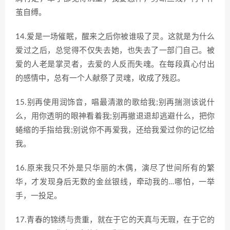
茧自缚。
14.爱是一场催眠，醒来之后你被谁吸了灵。这就是为什么
爱过之后，总觉得不仅失去她，也失去了一部门自己。被
爱的人老是掌灵者，去爱的人反而失魂。在每段真心付出
的感情中，总有一个人献祭了灵魂，收成了残忍。
15.别再使用润饰音，唱最清澈的歌给我;别再揣测该说什
么，用你透明的眼神看着我;别再撤退退却逃避什么，把你
蜷缩的手指给我;别说你不再爱我，还给我爱过你的记忆给
我。
16.原来我只不外是只华丽的木偶，演尽了世间所有的繁
华，才发现身后无数的金丝银线，牵动我的…哪怕，一举
手，一投足。
17.青春的锦绣与贵重，就在于它的天真与无瑕，在于它的