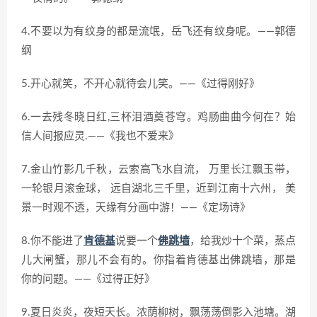
4.不要以为有纹身的都是流氓，岳飞还有纹身呢。——郭德
纲
5.开心就笑，不开心就待会儿笑。——《过得刚好》
6.一去残冬晓日红,三杯泪酒奠苍穹。鸡肠曲曲今何在？始
信人间报应灵.——《我也不爱来》
7.金山竹影几千秋，云索高飞水自流， 万里长江飘玉带，
一轮银月滚金球， 远自湖北三千里，近到江南十六州， 美
景一时观不透，天缘有分画中游！——《定场诗》
8.你不能进了
肯德基
说要一个
佛跳墙
，给我炒十个菜，蒸点
儿大闸蟹，那儿不会有的。你指着肯德基出佛跳墙，那是
你的问题。——《过得正好》
9.夏日炎炎，夜短天长。浓荫柳树，飘荡荡倒影入池塘。湖