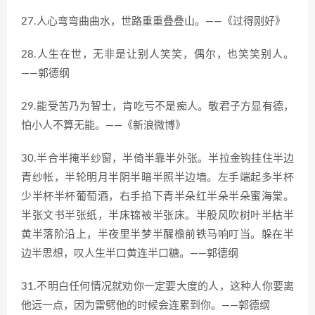
27.人心弯弯曲曲水，世路重重叠叠山。——《过得刚好》
28.人生在世，无非是让别人笑笑，偶尔，也笑笑别人。
——郭德纲
29.能受苦乃为智士，肯吃亏不是痴人。敬君子方显有德，
怕小人不算无能。——《新浪微博》
30.半合半掩半纱窗，半倚半靠半外张。半拉金钩挂住半边
青纱帐，半轮明月半阴半暗半照半边墙。左手端起多半杯
少半杯半杯葡萄酒，右手掐下青半朵红半朵半朵蜜海棠。
半张文书半张纸，半床锦被半张床。半股风吹树叶半枯半
黄半落阶沿上，半夜里半梦半醒檐前铁马响叮当。躲在半
边半思想，叹人生半口黄连半口糖。——郭德纲
31.不明白任何情况就劝你一定要大度的人，这种人你要离
他远一点，因为雷劈他的时候会连累到你。——郭德纲