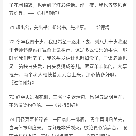
了花团锦簇，也看到了灯彩佳话。那一夜，我也曾梦见百
万雄兵。——《过得刚好》
71.想出名，先出书；想出书，先出事。——郭德纲
72.今年我四十岁，我很希望一路走下去，到八九十岁我跟
于老师还能站在舞台上说相声，这是多么快乐的事情。那
时候我们都老了，我这头发估计也都掉没了，于谦老师也
是一脑袋白头发，白头发烫成卷儿，跟喜羊羊似的。大幕
拉开，两个老人相扶着走到台上来，那心情多好啊。——
《过得刚好》
73.静坐思过观花谢，三省吾身饮清泉。留得五湖明月在，
不愁偷笑钓鱼船。——《过得刚好》
74.门径萧萧长绿苔，一回临此一徘徊。 青牛莫讲函关去，
白马休提印度来。 要分是非凭烈火，欲论真假筑高台。 眼