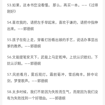
53.如果，这本书您没看懂。 那么，再买一本。——《过得
刚好》
54.喜欢我的，请把左手举起来，喜欢于谦的，请把中指伸
出来。——郭德纲
55.孩子在街上走，穿着打扮看出娘的手艺，说话办事显出
爹的教养。——郭德纲
56.文能提笔安天下，武能上马定乾坤。上炕认识媳妇，下
炕认识鞋。——郭德纲
57.风前看月，雾后观灯。霜前菊冲，雪后梅丰。醉中论
剑，梦里歌声。——郭德纲
58.太多时候，我们不是因为失败而生气，而是因为我们没
有为失败找到一个好理由。——郭德纲