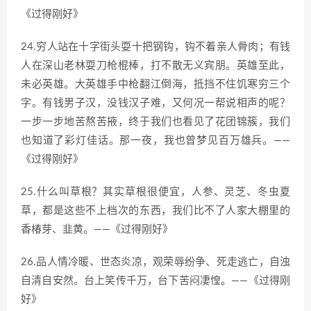
《过得刚好》
24.穷人站在十字街头耍十把钢钩，钩不着亲人骨肉；有钱
人在深山老林耍刀枪棍棒，打不散无义宾朋。英雄至此，
未必英雄。大英雄手中枪翻江倒海，抵挡不住饥寒穷三个
字。有钱男子汉，没钱汉子难，又何况一帮说相声的呢？
一步一步地苦熬苦掖，终于我们也看见了花团锦簇，我们
也知道了彩灯佳话。那一夜，我也曾梦见百万雄兵。——
《过得刚好》
25.什么叫草根？其实草根很便宜，人参、灵芝、冬虫夏
草，都是这些不上档次的东西，我们比不了人家大棚里的
香椿芽、韭黄。——《过得刚好》
26.品人情冷暖、世态炎凉，观荣辱纷争、死走逃亡，自浊
自清自安然。台上笑传千万，台下苦闷凄惶。——《过得刚
好》