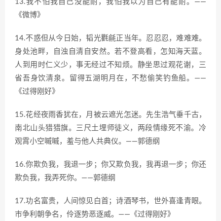
13.我不怕我自己没能耐，我怕我以为自己有能耐。——
《微博》
14.不惑但从今日始，韬光氍毹正当年。忍忍忍，难难难。
身处池畔，自浊自清自安然。若不登高看，怎知海天蓝。
人到用时仁义少，事无经过不知烦。静坐思过观花谢，三
省吾身饮清泉。留得五湖明月在，不愁偷笑钓鱼船。——
《过得刚好》
15.花经夜雨香犹在，月被云遮光怎迷。先生浩气垂千古，
南北山头猎猎旗。三尺土埋师徒义，两段情缘死不渝。冷
观霄小空嘁嘁，羞与他人共典仪。——郭德纲
16.你欺负我，我退一步；你又欺负我，我再退一步；你还
欺负我，我弄死你。——郭德纲
17.功名富贵，人间惊见白首；诗酒琴书，世外喜逢青眼。
巿争利朝争名，伶逐势恶逐威。——《过得刚好》