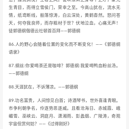
生青目，而得立雪侯门，荣幸之至。今高山犹在，流水无
情，纸鸢断线，舶落惊涛，白云深处，黄鹤杳然。怒问苍
天，何夺我良师，而存粗材于世？伏地泣血，心痛无声！
徒郭德纲偕德云社顿首百拜——郭德纲
86.人的野心会随着位置的变化而不断变化！——《郭德纲
语录》
87.纲丝:你爱喝茶还是咖啡？郭德纲:我爱喝鸭血粉丝汤。
——郭德纲
88.天涯犹在，不诉薄凉。——郭德纲
89.功名富贵，人间惊见白首；诗酒琴书，世外喜逢青眼。
巿争利朝争名，伶逐势恶逐威。且看沧海日、赤城霞、峨
嵋雪、巫峡云、洞庭月、潇湘雨、彭蠡烟、广陵涛，奇观
宇宙但赏何妨？——《过得刚好》