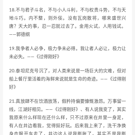
18.不与君子斗名，不与小人斗利，不与权贵斗势，不与天
地斗巧。内不整，则外佞。没有瓦岗散将，哪来盛世兴
唐？天大的事，忍一忍就过去了。金用火试，人用钱试。
——郭德纲
19.我争者人必争，极力争未必得。我让者人必让，极力让
未必失。——《过得刚好》
20.泰坦尼克号沉了，对人类来说是一场巨大的灾难，但对
船上餐厅里活着的海鲜来说就是生命的奇迹。——《过得刚
好》
21.真放肆不在饮酒放荡，假矜持偏要慷慨激昂。万事留一
线，江湖好相见。——《过得刚好》、有人说我变了，其实
我原来什么样现在还什么样，只不过原来在井里一身泥，
有人在井边看我，觉得挺好玩。后来我上来了，洗干净换
身衣服开车走了，井边这人说我膨胀了。其实不是我膨