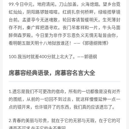
99.今日中元，地府清闲。刀山加盖，火海熄烟。望乡台霓
虹灿灿，阴阳路锣鼓喧喧。红绸扎奈何桥畔，绿缎搭孽镜
台前。孟婆亭今无迷魂散，轮回客请暂缓明天。生死薄封
存不判，秦广辉把酒寻欢。丧门吊客祥和一片，牛头马面
醉倒森罗殿。今日里为非作歹忘恩负义无情无耻皆由你，
看明朝五鼓天明十八地狱放谁还！——《郭德纲微博》
100.我当时就差400分就上北大了。——郭德纲
席慕容经典语录，席慕容名言大全
1.遗忘是我们不可更改的宿命，所有的一切都像是没有对齐
的图纸，从前的一切回不到过去，就这样慢慢延伸一点一
点的错开来，也许错开了的东西，我们真的应该遗忘了。
2.青春的美丽与珍贵，就在于它的无邪与无瑕，在于它的可
遇而不可求,在于它的永不重回。