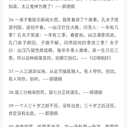
知道，太让鬼神为难了！——郭德纲
36.一弟子看娱乐新闻大怒，我笑着讲了个故事。孔夫子周
游列国，途经齐鲁。一凶汉拦住大路，问圣人：一年有几
季？孔夫子笑道：一年有三季，春夏秋。凶汉满意而退。
孔门弟子颜回、子路不解，问师因何四季改三季？夫子
曰：凶汉乃屎壳郎成精，每年冬季入粪堆，其一生只见三
季。所以这种屎蛋变的，别跟它抬扛。——《过得刚好》
37.一入江湖深似海，从此节操是路人。有人夸你，别信。
有人骂你，别听。——郭德纲
38.装三分痴呆防死，留七分正经谋生。——郭德纲
39.一个人三十岁之前不狂，没有出息；三十岁之后还狂，
肯定没有出息。——郭德纲
40.书斋寂寞，听雨声淅沥，叹一场秋雨一场凉。残更隐