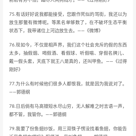
前若有穷不怕，踏尽人间狗贱才。——《过得刚好》
75.有话好好说我都能接受，您跟作死似的骂街，我还以为
放生那鳖有微博呢。等黑名单够数了，在不破坏生态平衡
状态下，我带诸位上河边放生去。——《微博》
76.现如今，不仅是相声界，我们这个社会充斥的假的东西
太多，抽假烟、喝假酒、看假球、听假唱、穿假名牌儿、
戴一假头套，天底下就王八是真的，还叫甲鱼。——《过得
刚好》
77.为什么有时候他们很多人都恨我，就是因为我说对了。
——郭德纲
78.日后倘有马高镫短水尽山穷，无人解难之时言语一声，
都不管，我管你。——郭德纲
79.我要了份鱼翅炒饭，用三双筷子愣没找着鱼翅，你能告