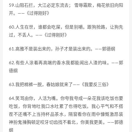
59.山阻石拦，大江必定东流去； 雪辱霜欺，梅花依旧向阳
开。——《过得刚好》
60.人生在世，谁都会吃屎，但是别嚼。跟狗抢路，让狗先
过，不丢人。——《过得刚好》
61.高雅不是装出来的，孙子才是装出来的。——郭德纲
62.有些人涂着再高端的香水我都能闻出人渣的味。——郭
德纲
63.我把棉裤一脱，春姑娘就来了——《我要反三俗》
64.笑骂由你，人活为嘴。你夸我夸成一朵花我该吃饭也要
吃饭，你背地吐我口水吐累了也得吃饭。我心平气和不搭
茬不还嘴不上当持杯品茶水，隔窗看你在雨中慷慨激昂装
神扮鬼捶胸顿足咬牙切齿找不着北，你美我更美。——郭德
纲