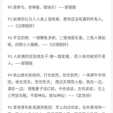
90.我参与，你奉献，我快乐！——郭德纲
91.如果你认为人人身上皆有善，那你还没有遇到所有人。
——《过得刚好》
92.平生四恨：一恨鲫鱼多刺，二恨海棠无香，三恨人情如
纸，四恨小人猖獗。——《过得刚好》
93.人和猪的区别就在于:猪一直是猪， 而人有时候却不是
人。——郭德纲
94.依山傍水房树间，行也安然，住也安然； 一条耕牛半顷
田，收也凭天，荒也凭天； 雨过天晴驾小船，鱼在一边，
酒在一边； 夜晚妻子话灯前，今也谈谈，古也谈谈； 日上
三竿犹在眠，不是神仙，胜似神仙！——《定场诗》
95.常有青年影视演员抱怨：早上四点化妆，在外景地待一