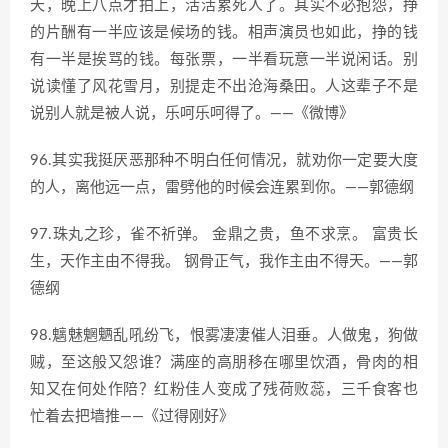
天，晚上八点才拍上，活活累死人了。其实不必抱怨，挣
的片酬有一半应该是候场的钱。相声演员也如此，挣的钱
有一半是挨骂的钱。每张票，一半看玩意一半说闲话。别
说读懂了风花雪月，别提走不出沧海桑田。人这辈子不是
说别人就是被人说，乐呵乐呵得了。——《微博》
96.其实我挺厌恶那种不明白任何情况，就劝你一定要大度
的人，离他远一点，雷劈他的时候会连累到你。——郭德纲
97.珠丸之珍，雀不祈弹。 金鼎之贵，鱼不求烹。 富贵长
生，天作主由不得我。 钢骨正气，我作主由不得天。——郭
德纲
98.魑魅魍魉乱吼纷飞，恨雾凄凄催人泪垂。人做鬼，狗做
贼，至这般又怨谁？满座的高朋移在哪里饮酒，骨肉的相
知又在何处作陪？红粉佳人变成了残荷败蕊，三千食客也
忙着去把墙推——《过得刚好》