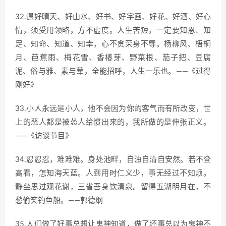
32.遇好晴天、好山水、好书、好字画、好花、好酒、好心
情，须受用领略，方不虚度。人生苦短，一定要知恩、知
足、知命、知道、知幸，心不贪荣身不辱。杨柳风、梧桐
月、芭蕉雨、梅花雪、香椿芽、野菜根、茄子把、豆腐
泥、俗与雅、素与荤，全能招呼，人生一乐也。——《过得
刚好》
33.小人永远是小人，他不会因为你的客气而有所改变，世
上的恶人都是被怂人给惯出来的，我所做的是伸张正义。
——《访谈节目》
34.忍忍忍，难难难。身处池畔，自浊自清自安然。若不登
高看，怎知海天蓝。人到用时仁义少，事无经过不知烦。
静坐思过观花谢，三省吾身饮清泉。留得五湖明月在，不
愁偷笑钓鱼船。——郭德纲
35.人们做了好事总想让鬼神知道，做了坏事总以为鬼神不