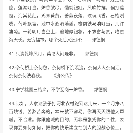
隐，莲漏叮当。炉香欲尽，懒剔银缸。风吹竹摆，偏打蕉
窗。海棠花红，鸡脚葵黄。蔷薇夜落，玫瑰飞香。石榴咧
嘴，荷叶飘塘。池中水涟漪荡漾，檐前铁马响叮当，几许
凄凉。一轮明月当空上，遍地似银妆。不求富与贵，唯愿
海天长。无穷福禄，哪个死后又还阳？——郭德纲
41.只谈乾坤风月，莫论人间是非。——郭德纲
42.奈何桥上奈何愁，奈何桥下浣溪流，奈何人人奈何泪，
奈何奈何洗春秋。——《济公传》
43.宁学桃园三结义，不学瓦岗一炉香。——郭德纲
44.比如，人家这孩子打河北农村跑到这儿来，一个月挣八
百块钱，苦熬苦奔的，本来就不容易，你再天天跟他大声
喊，不合适。你跟他喊的目的，无非是张扬你的个性，表
现你要如何如何，把你的快乐建立在别人的胆战心惊上。