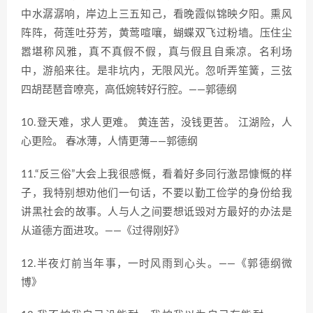
中水潺潺响，岸边上三五知己，看晚霞似锦映夕阳。熏风
阵阵，荷莲吐芬芳，黄莺喧嚷，蝴蝶双飞过粉墙。压住尘
嚣堪称风雅，真不真假不假，真与假且自乘凉。名利场
中，游船来往。是非坑内，无限风光。忽听弄笙簧，三弦
四胡琵琶音嘹亮，高低婉转好行腔。——郭德纲
10.登天难，求人更难。 黄连苦，没钱更苦。 江湖险，人
心更险。 春冰薄，人情更薄——郭德纲
11.“反三俗”大会上我很感慨，看着好多同行激昂慷慨的样
子，我特别想劝他们一句话，不要以勤工俭学的身份给我
讲黑社会的故事。人与人之间要想诋毁对方最好的办法是
从道德方面进攻。——《过得刚好》
12.半夜灯前当年事，一时风雨到心头。——《郭德纲微
博》