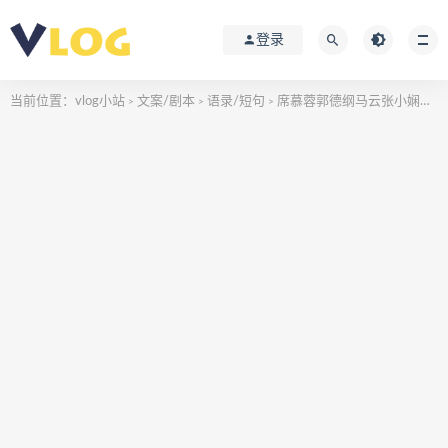
登录
当前位置：
vlog小站
文案/剧本
语录/短句
席慕蓉郭德纲马云张小娴亦舒
>
>
>