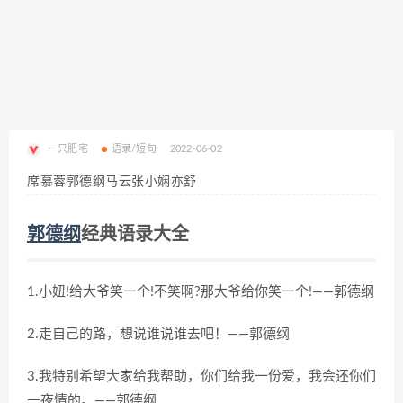
一只肥宅
语录/短句
2022-06-02
席慕蓉郭德纲马云张小娴亦舒
郭德纲
经典语录大全
1.小妞!给大爷笑一个!不笑啊?那大爷给你笑一个!——郭德纲
2.走自己的路，想说谁说谁去吧！——郭德纲
3.我特别希望大家给我帮助，你们给我一份爱，我会还你们
一夜情的。——郭德纲