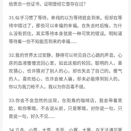
给思念一份证书，证明曾经它曾存在过？
31.似乎习惯了等待，单纯的以为等待就会到来。但却在等
待中错过了，那些可以幸福的幸福。在失去时后悔，为什
么没有抓住。其实等待本身就是一种可笑的错误。明知道
等待着一份不知能否到来的幸福……
32.我的世界太过安静，静得可以听见自己心跳的声音。心
房的血液慢慢流回心室，如此这般的轮回。聪明的人，喜
欢猜心，也许猜对了别人的心，却也失去了自己的。傻气
的人，喜欢给心，也许会被人骗，却未必能得到别人的。
你以为我刀枪不入，我以为你百毒不侵。
33.你会不会忽然的出现，在街角的咖啡店，我会带着笑
脸，和你寒暄，不去说从前，只是寒暄，对你说一句，只
是说一句，好久不见……
34.立冬。小雪。大雪。冬至。小寒。大寒。在无法遇见第