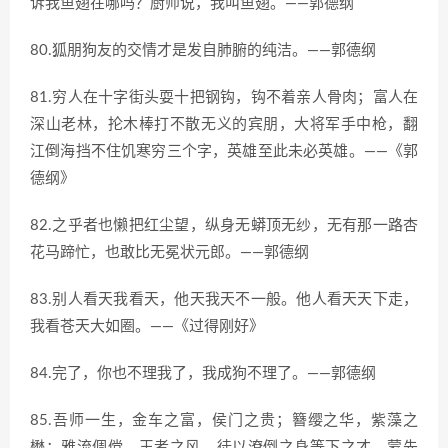
诉我鱼翅在哪吗？厨师说，我叫鱼翅。——郭德纲
80.狐朋狗友的交情才是发自肺腑的纯洁。——郭德纲
81.穷人在十字街头耍十把钢钩，钩不着亲人骨肉；富人在
深山老林，抡木棒打不散无义的宾朋，大将军手中枪，翻
江倒海挡不住饥寒穷三个字，英雄至此未必英雄。——《郭
德纲》
82.之乎者也懒把红尘望，纵身无蟒顶无纱，无有那一路杏
花马蹄忙，也敢比无冕状元郎。——郭德纲
83.别人看天我看天，他天我天不一般。他人看天天下走，
我看苍天大如圈。——《过得刚好》
84.完了，你也不理我了，我成狗不理了。——郭德纲
85.吾师一生，金车之富，侯门之贵；簪缨之华，紫藻之
懋；雅流倜傥，王者之风。徒以潦倒之身等下之才，蒙先