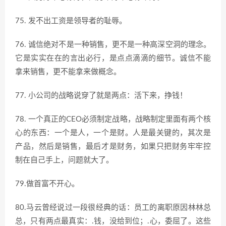
75. 发不出工资是领导者的耻辱。
76. 诚信绝对不是一种销售，更不是一种高深空洞的理念。
它是实实在在的言出必行，是点点滴滴的细节。诚信不能
拿来销售，更不能拿来做概念。
77. 小公司的战略说穿了就是两点：活下来，挣钱！
78. 一个真正的CEO必须制定战略，战略制定里面有两个核
心的东西：一个是人，一个是财。人是最关键的，其次是
产品，然后是销售，最后才是财务，如果只把财务牢牢控
制在自己手上，问题就大了。
79.做首富不开心。
80.马云曾经说过一段很经典的话：员工的离职原因林林总
总，只有两点最真实：.钱，没给到位；.心，委屈了。这些