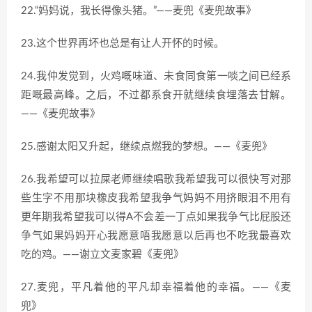
22.“妈妈说，我长得像头猪。”——麦兜《麦兜故事》
23.这个世界再坏也总是有让人开怀的时候。
24.我仲发觉到，火鸡嘅味道、未食同食第一啖之间已经系
距嘅最高峰。之后，不过都系食开就继续食埋落去甘解。
——《麦兜故事》
25.感谢太阳又升起，继续点燃我的梦想。——《麦兜》
26.我希望可以拉屎老师继续唱歌我希望我可以很快写对那
些生字不用那块橡皮我希望我争气妈妈不用挤眼泪不用有
更年期我希望我可以得A不会差一丁点如果我争气比屁股还
争气如果妈妈开心我愿意唔我愿意以后再也不吃我最喜欢
吃的鸡。——谢立文麦家碧《麦兜》
27.麦兜，平凡着他的平凡却幸福着他的幸福。——《麦
兜》