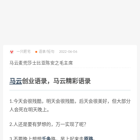
一只肥宅
语录/短句
2022-06-06
马云麦兜莎士比亚陈安之毛主席
马云
创业语录，马云精彩语录
1.今天会很残酷，明天会很残酷，后天会很美好，但大部分
人会死在明天晚上。
2.人还是要有梦想的，万一实现了呢？
3.不要晚上想想
千条
路，早上起来走
原路
。