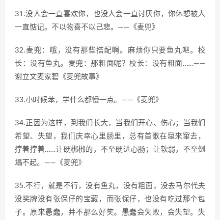
31.没人会一直喜欢你，也没人会一直讨厌你，你休想被人
一直惦记。不以物喜不以己悲。——《麦兜》
32.麦兜：哦，没有那些搭配啊。麻烦你只要鱼丸吧。校
长：没有鱼丸。麦兜：那粗面呢？校长：没有粗面……——
谢立文麦家碧《麦兜故事》
33.小时候苯，学什么都慢一点。——《麦兜》
34.正因为这样，到我们长大，当我们开心、伤心；当我们
希望、失望，我们庆幸心里肠里，总有首歌在窜来窜去，
撑着撑着……让硬梆梆的，不至硬进心肠；让软弱，不至倒
塌不起。——《麦兜》
35.不行，就是不行，没有鱼丸，没有粗面，没去马尔代夫
没奖牌没有张保仔的宝藏，而张保仔，也没有吃过那个包
子。原来愚蠢，并不那么好笑。愚蠢会失败，会失望。失