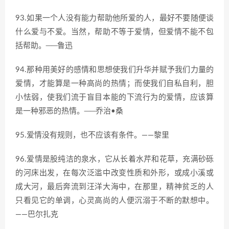
93.如果一个人没有能力帮助他所爱的人，最好不要随便谈
什么爱与不爱。当然，帮助不等于爱情，但爱情不能不包
括帮助。──鲁迅
94.那种用美好的感情和思想使我们升华并赋予我们力量的
爱情，才能算是一种高尚的热情；而使我们自私自利，胆
小怯弱，使我们流于盲目本能的下流行为的爱情，应该算
是一种邪恶的热情。──乔治•桑
95.爱情没有规则，也不应该有条件。——黎里
96.爱情是股纯洁的泉水，它从长着水芹和花草，充满砂砾
的河床出发，在每次泛滥中改变性质和外形，或成小溪或
成大河，最后奔流到汪洋大海中，在那里，精神贫乏的人
只看见它的单调，心灵高尚的人便沉溺于不断的默想中。
——巴尔扎克