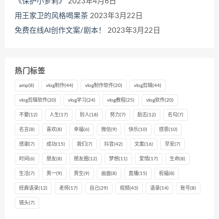
《保护小萝莉》
2023年4月6日
用王家卫的风格喝果茶
2023年3月22日
免费在线AI创作文案/剧本！
2023年3月22日
热门标签
amp
(8)
vlog制作
(44)
vlog制作软件
(20)
vlog剪辑
(44)
vlog剪辑软件
(20)
vlog学习
(24)
vlog教程
(25)
vlog软件
(20)
不要
(12)
人生
(17)
别人
(18)
努力
(7)
励志
(12)
名句
(7)
名言
(8)
喜欢
(8)
幸福
(6)
微信
(9)
快乐
(10)
感恩
(10)
感谢
(7)
成功
(15)
我们
(7)
抖音
(42)
文案
(16)
早安
(7)
时间
(6)
朋友
(8)
朋友圈
(12)
梦想
(11)
爱情
(17)
生命
(8)
生活
(7)
男一
(9)
男生
(9)
画面
(8)
直播
(15)
祝福
(8)
经典语录
(12)
老师
(17)
自己
(29)
视频
(43)
语录
(14)
账号
(8)
镜头
(7)