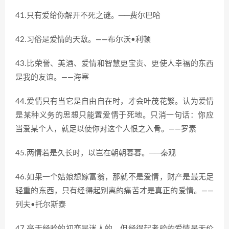
41.只有爱给你解开不死之谜。──费尔巴哈
42.习俗是爱情的天敌。——布尔沃•利顿
43.比荣誉、美酒、爱情和智慧更宝贵、更使人幸福的东西
是我的友谊。——海塞
44.爱情只有当它是自由自在时，才会叶茂花繁。认为爱情
是某种义务的思想只能置爱情于死地。只消一句话：你应
当爱某个人，就足以使你对这个人恨之入骨。——罗素
45.两情若是久长时，以岂在朝朝暮暮。──秦观
46.如果一个姑娘想嫁富翁，那就不是爱情，财产是最无足
轻重的东西，只有经得起别离的痛苦才是真正的爱情。——
列夫•托尔斯泰
47.毫无经验的初恋是迷人的，但经得起考验的爱情是无价