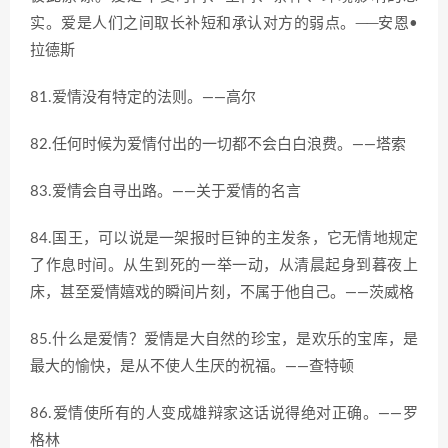
实。爱是人们之间取长补短和承认对方的弱点。──安恩•
拉德斯
81.爱情没有特定的法则。——高尔
82.任何时候为爱情付出的一切都不会白白浪费。——塔索
83.爱情会自寻出路。——关于爱情的名言
84.国王，可以说是一架报时巨钟的主发条，它无情地规定
了作息时间。从生到死的一举一动，从清晨起身到暮夜上
床，甚至爱情嬉戏的瞬间片刻，不属于他自己。——茨威格
85.什么是爱情？爱情是大自然的珍宝，是欢乐的宝库，是
最大的愉快，是从不使人生厌的祝福。——查特顿
86.爱情使所有的人变成雄辩家这话说得绝对正确。——罗
格林