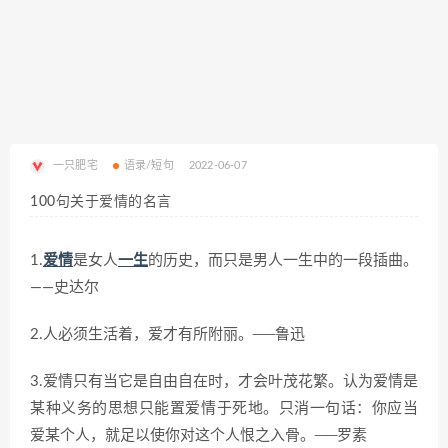
一只肥宅
语录/短句
2022-06-07
100句关于爱情的名言
1.
爱情
是女人
一生
的历史，而只是男人一生中的一段插曲。
——史达尔
2.人必须生活着，爱才有所附丽。──鲁迅
3.爱情只有当它是自由自在时，才会叶茂花繁。认为爱情是
某种义务的思想只能置爱情于死地。只消一句话：你应当
爱某个人，就足以使你对这个人恨之入骨。──罗素