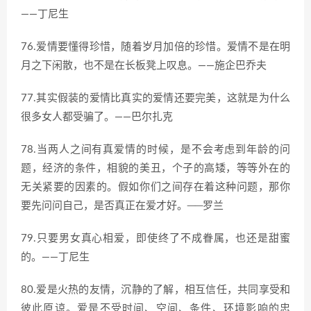
——丁尼生
76.爱情要懂得珍惜，随着岁月加倍的珍惜。爱情不是在明
月之下闲散，也不是在长板凳上叹息。——施企巴乔夫
77.其实假装的爱情比真实的爱情还要完美，这就是为什么
很多女人都受骗了。——巴尔扎克
78.当两人之间有真爱情的时候，是不会考虑到年龄的问
题，经济的条件，相貌的美丑，个子的高矮，等等外在的
无关紧要的因素的。假如你们之间存在着这种问题，那你
要先问问自己，是否真正在爱才好。──罗兰
79.只要男女真心相爱，即使终了不成眷属，也还是甜蜜
的。——丁尼生
80.爱是火热的友情，沉静的了解，相互信任，共同享受和
彼此原谅。爱是不受时间、空间、条件、环境影响的忠