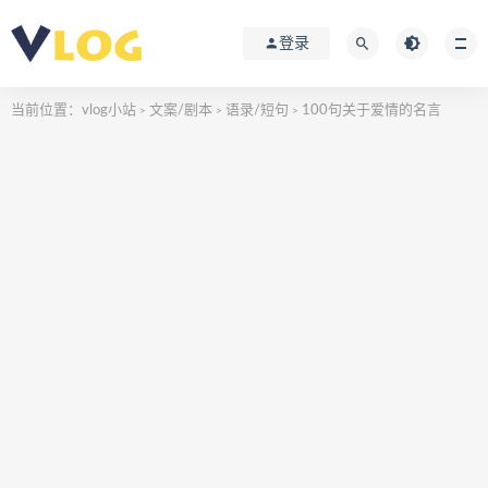
登录
当前位置：
vlog小站
文案/剧本
语录/短句
100句关于爱情的名言
>
>
>