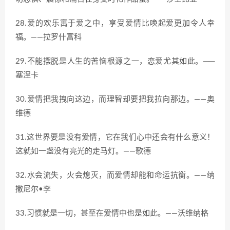
28.爱的欢乐寓于爱之中，享受爱情比唤起爱更加令人幸
福。——拉罗什富科
29.不能摆脱是人生的苦恼根源之一，恋爱尤其如此。──
塞涅卡
30.爱情把我拽向这边，而理智却要把我拉向那边。——奥
维德
31.这世界要是没有爱情，它在我们心中还会有什么意义！
这就如一盏没有亮光的走马灯。——歌德
32.水会流失，火会熄灭，而爱情却能和命运抗衡。——纳
撒尼尔•李
33.习惯就是一切，甚至在爱情中也是如此。——沃维纳格