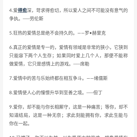
4.爱
得愈
深，苛求得愈切，所以爱人之间不可能没有意气的
争执。──劳伦斯
5.狂热的爱情总是绝不会持久的。——罗•赫里克
6.真正的爱情是专一的，爱情有领域是非常的狭小，它狭到
只能容下两个人生存；如果同时爱上几个人，那便不能称
做爱情，它只是感情上的游戏。──席勒
7.爱情中的苦与乐始终都在相互争斗。——绪儒斯
8.爱情使人心的憧憬升华到至善之境。──但丁
9.爱你，却不能与你长相厮守，这是一种痛苦；等你，却不
知道结局，这是一种无奈；求此刻能拥有你，求此生能与
你在一起。