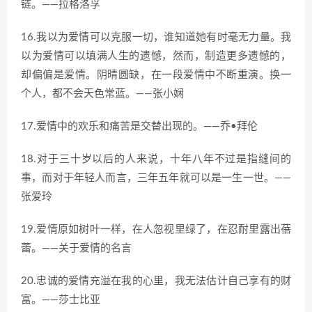
链。——拉格洛孚
16.我以为爱情可以克服一切，谁知道她有时毫无力量。我
以为爱情可以填满人生的遗憾，然而，制造更多遗憾的，
却偏偏是爱情。阴晴圆缺，在一段爱情中不断重演。换一
个人，都不会天色常蓝。——张小娴
17.爱情中的欢乐和痛苦是交替出现的。——乔•拜伦
18.对于三十岁以后的人来说，十年八年不过是指缝间的
事，而对于年轻人而言，三年五年就可以是一生一世。——
张爱玲
19.爱情原如树叶一样，在人忽视里绿了，在忍耐里露出蓓
蕾。——关于爱情的名言
20.忠诚的爱情充溢在我的心里，我无法估计自己享有的财
富。——莎士比亚