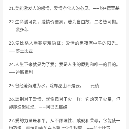
21.美能激发人的感情，爱情净化人的心灵。——约•德莱基
22.生命诚可贵，爱情价更高，若为自由故，二者皆可抛。
——裴多菲
23.爱比杀人重罪更难隐藏；爱情的黑夜有中午的阳光。
——莎士比亚
24.人生下来就是为了爱；爱是人生的原则和唯一的目的。
——迪斯累利
25.曾经沧海难为水，除却巫山不是云。──元稹
26.离别对于爱情，就像风对于火一样：它熄灭了火星，但
却能煽起狂焰。——阿巴巴耶娃
27.爱的力量是和平，从不顾理性、成规和荣辱，它能使一
切恐惧、震惊和痛苦在身受时化作甜蜜。——莎士比亚