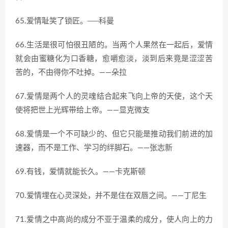
65.爱情耻笑了锁匠。──科曼
66.生活是很可怕很丑陋的。当两个人果然在一起后，爱情
就会由蜜糖化为口香糖，愈嚼愈淡，淡到后来竟是涩涩苦
苦的，不由得你不吐掉。——朵拉
67.爱情是两个人的灵魂结合起来飞向上帝的天使，这个天
使将把世上光辉带给上帝。——显克微支
68.爱情是一个不可缺少的、但它只能是推动我们前进的加
速器，而不是工作、学习的绊脚石。——张志新
69.有钱，爱情就能长久。——卡克斯顿
70.爱情埋在心灵深处，并不是住在双唇之间。——丁尼生
71.爱情之中高尚的成分不亚于温柔的成分，使人向上的力