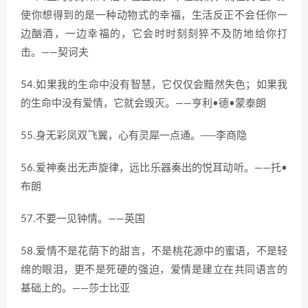
使你想得到的是一种动物式的幸福，生活反正不会任你一
边酗酒，一边幸福的，它会时时刻刻猝不及防地给你打
击。——契诃夫
54.如果我的生命中没有智慧，它仅仅会黯然失色；如果我
的生命中没有爱情，它就会毁灭。——亨利•德•蒙泰朗
55.身无彩凤双飞翼，心有灵犀一点通。──李商隐
56.爱神奏出无声旋律，远比乐器奏出的悦耳动听。——托•
布朗
57.不要一见钟情。——英国
58.爱情不是花荫下的甜言，不是桃花源中的蜜语，不是轻
绵的眼泪，更不是死硬的强迫，爱情是建立在共同语言的
基础上的。——莎士比亚