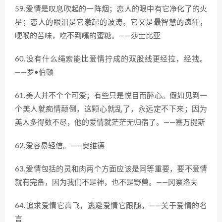
59.爱情是叹息吹起的一阵烟；恋人的眼中有它净化了的火
星；恋人的眼泪是它激起的波涛。它又是最智慧的疯狂，
哽喉的苦味，吃不到嘴的蜜糖。——莎士比亚
60.没有什么绳索能比爱情拧成的双股线更经拉，经拽。
——罗•伯顿
61.美人并不个个可爱；有些只是悦目而醉心。假如见到一
个美人就痴情颠倒，这颗心就乱了，永远定不下来；因为
美人多得数不尽，他的爱情就茫茫无归宿了。——塞万提斯
62.爱容易轻信。——奥维德
63.爱情包括的灵和肉两个方面应该是同等重要，要不爱情
就有完备，因为我们不是神，也不是野兽。——冈察洛夫
64.追求爱情它高飞，逃避爱情它跟随。——关于爱情的名
言