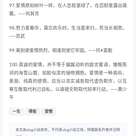
97.爱情原如树叶一样，在人忽视里绿了，在忍耐里露出蓓
蕾。——何其芳
98.努力爱春华，莫忘欢乐时，生当复来归，死当长相思。
──苏武
99.离别使爱情热烈，相逢则使它牢固。——托•富勒
100.真诚的爱情，并不等于娓娓动听的甜言蜜语，慷慨陈
词的海誓山盟，如胶似漆的接吻拥抱。爱情是一种高尚、
美丽、纯真的感情，应当以忠实诚恳取代虚伪欺诈，以互
尊互敬取代利己自私，以道德文明取代轻率行动。——黄少
平
一生
得愈
爱情
本文由vlog小站发布，不代表vlog小站立场，转载联系作者并注明