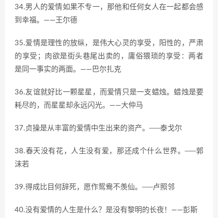
34.男人的爱情如果不专一，那他和任何女人在一起都会感
到幸福。——王尔德
35.爱情是理性的放纵，是伟大心灵的享受，阳性的，严肃
的享受；肉欲是街头巷尾出卖的，庸俗猥琐的享受：两者
是同一事实的两面。——巴尔扎克
36.友谊就好比一颗星星，而爱情只是一支蜡烛。蜡烛是要
耗尽的，而星星却永远闪光。——大仲马
37.贞操是从丰富的爱情中生出来的资产。──泰戈尔
38.春天没有花，人生没有爱，那还成个什么世界。──郭
沫若
39.得成比目何辞死，愿作鸳鸯不羡仙。──卢照邻
40.没有爱情的人生是什么？是没有黎明的长夜！——彭斯