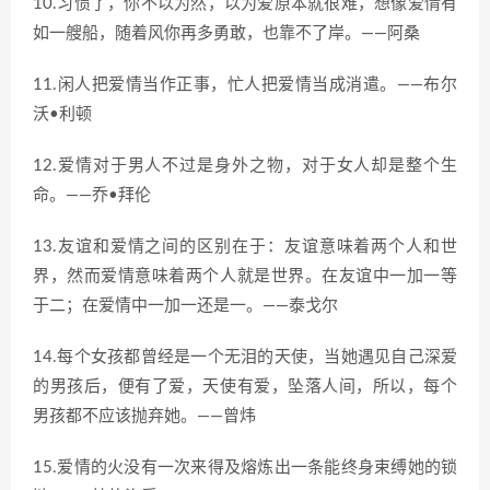
10.习惯了，你不以为然，以为爱原本就很难，想像爱情有
如一艘船，随着风你再多勇敢，也靠不了岸。——阿桑
11.闲人把爱情当作正事，忙人把爱情当成消遣。——布尔
沃•利顿
12.爱情对于男人不过是身外之物，对于女人却是整个生
命。——乔•拜伦
13.友谊和爱情之间的区别在于：友谊意味着两个人和世
界，然而爱情意味着两个人就是世界。在友谊中一加一等
于二；在爱情中一加一还是一。——泰戈尔
14.每个女孩都曾经是一个无泪的天使，当她遇见自己深爱
的男孩后，便有了爱，天使有爱，坠落人间，所以，每个
男孩都不应该抛弃她。——曾炜
15.爱情的火没有一次来得及熔炼出一条能终身束缚她的锁