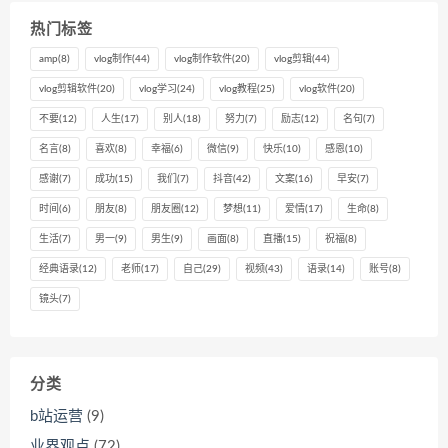
热门标签
amp
(8)
vlog制作
(44)
vlog制作软件
(20)
vlog剪辑
(44)
vlog剪辑软件
(20)
vlog学习
(24)
vlog教程
(25)
vlog软件
(20)
不要
(12)
人生
(17)
别人
(18)
努力
(7)
励志
(12)
名句
(7)
名言
(8)
喜欢
(8)
幸福
(6)
微信
(9)
快乐
(10)
感恩
(10)
感谢
(7)
成功
(15)
我们
(7)
抖音
(42)
文案
(16)
早安
(7)
时间
(6)
朋友
(8)
朋友圈
(12)
梦想
(11)
爱情
(17)
生命
(8)
生活
(7)
男一
(9)
男生
(9)
画面
(8)
直播
(15)
祝福
(8)
经典语录
(12)
老师
(17)
自己
(29)
视频
(43)
语录
(14)
账号
(8)
镜头
(7)
分类
b站运营
(9)
业界观点
(72)