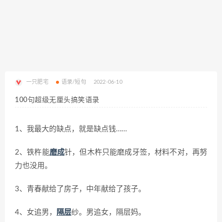
一只肥宅
语录/短句
2022-06-10
100句超级无厘头搞笑语录
1、我最大的缺点，就是缺点钱……
2、铁杵能
磨成
针，但木杵只能磨成牙签，材料不对，再努
力也没用。
3、青春献给了房子，中年献给了孩子。
4、女追男，
隔层
纱。男追女，隔层妈。