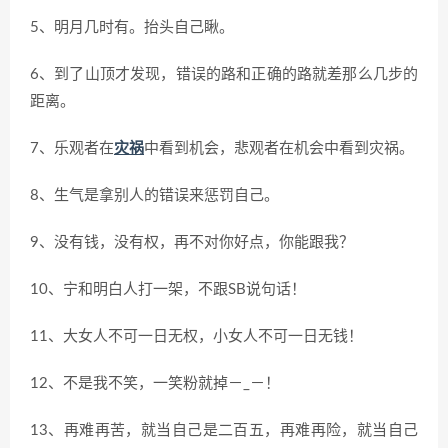
5、明月几时有。抬头自己瞅。
6、到了山顶才发现，错误的路和正确的路就差那么几步的
距离。
7、乐观者在
灾祸
中看到机会，悲观者在机会中看到灾祸。
8、生气是拿别人的错误来惩罚自己。
9、没有钱，没有权，再不对你好点，你能跟我？
10、宁和明白人打一架，不跟SB说句话！
11、大女人不可一日无权，小女人不可一日无钱！
12、不是我不笑，一笑粉就掉－_－！
13、再难再苦，就当自己是二百五，再难再险，就当自己