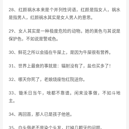
28、红颜祸水本来是个并列性词语，红颜是指女人，祸水
是指男人，红颜祸水其实是女人男人的意思。
29、女人其实是一种极度危险的动物。她的美色与其说是
保护色，不如说是警戒色。
30、鲜花之所以会插在牛屎上，是因为牛屎很有营养。
31、世界上最衰的事就是：辐射没有了，盐也买多了！
32、哪天你死了，老娘烧座怡红院送你。
33、锄禾日当午，啥都不靠谱。闲来没事做，不如斗地
主。
34、再回首，那人已是孩子他爸。
35、白头偕老不是染个头发，打掉几颗牙的问题。