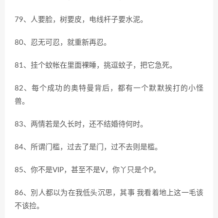
79、人要脸，树要皮，电线杆子要水泥。
80、忍无可忍，就重新再忍。
81、挂个蚊帐在里面裸睡，挑逗蚊子，把它急死。
82、每个成功的奥特曼背后，都有一个默默挨打的小怪
兽。
83、两情若是久长时，还不结婚待何时。
84、所谓门槛，过去了是门，过不去则是槛。
85、你不是VIP，甚至不是V，你丫只是个P。
86、別人都以为在我低头沉思，其事 我看着地上这一毛该
不该捡。