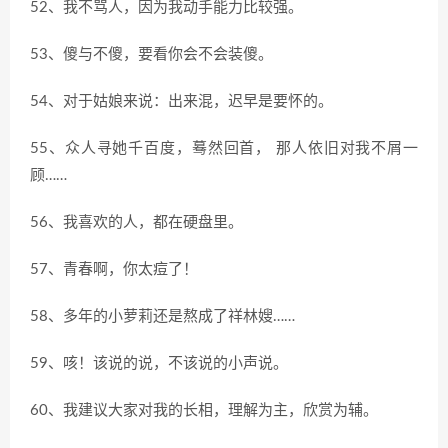
52、我不骂人，因为我动手能力比较强。
53、傻与不傻，要看你会不会装傻。
54、对于姑娘来说：出来混，迟早是要怀的。
55、众人寻她千百度，蓦然回首， 那人依旧对我不屑一
顾……
56、我喜欢的人，都在硬盘里。
57、青春啊，你太痘了！
58、多年的小萝莉还是熬成了祥林嫂……
59、咳！该说的说，不该说的小声说。
60、我建议大家对我的长相，理解为主，欣赏为辅。