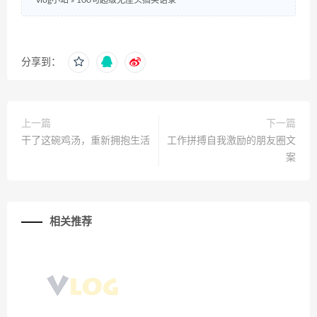
vlog小站
»
100句超级无厘头搞笑语录
分享到：
上一篇
下一篇
干了这碗鸡汤，重新拥抱生活
工作拼搏自我激励的朋友圈文
案
相关推荐