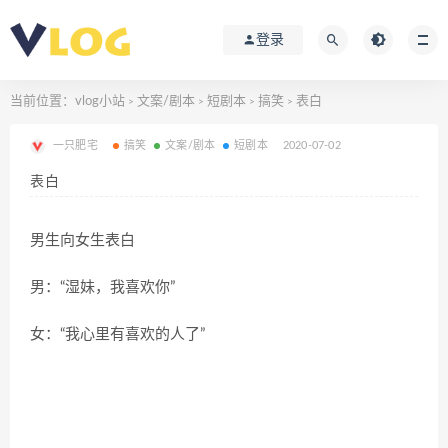
登录
当前位置：
vlog小站
文案/剧本
短剧本
搞笑
表白
>
>
>
>
一只肥宅
搞笑
文案/剧本
短剧本
2020-07-02
表白
男生向女生表白
男：“湿妹，我喜欢你”
女：“我心里有喜欢的人了”