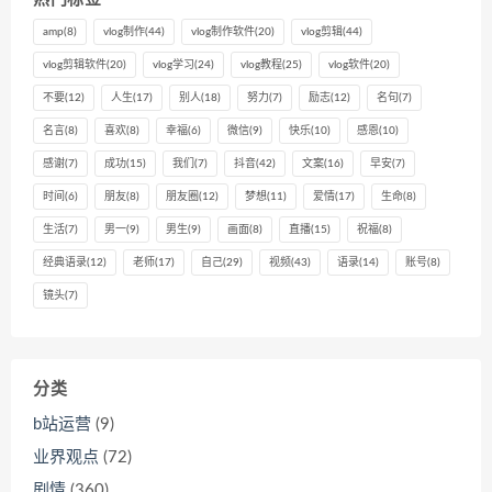
amp
(8)
vlog制作
(44)
vlog制作软件
(20)
vlog剪辑
(44)
vlog剪辑软件
(20)
vlog学习
(24)
vlog教程
(25)
vlog软件
(20)
不要
(12)
人生
(17)
别人
(18)
努力
(7)
励志
(12)
名句
(7)
名言
(8)
喜欢
(8)
幸福
(6)
微信
(9)
快乐
(10)
感恩
(10)
感谢
(7)
成功
(15)
我们
(7)
抖音
(42)
文案
(16)
早安
(7)
时间
(6)
朋友
(8)
朋友圈
(12)
梦想
(11)
爱情
(17)
生命
(8)
生活
(7)
男一
(9)
男生
(9)
画面
(8)
直播
(15)
祝福
(8)
经典语录
(12)
老师
(17)
自己
(29)
视频
(43)
语录
(14)
账号
(8)
镜头
(7)
分类
b站运营
(9)
业界观点
(72)
剧情
(360)