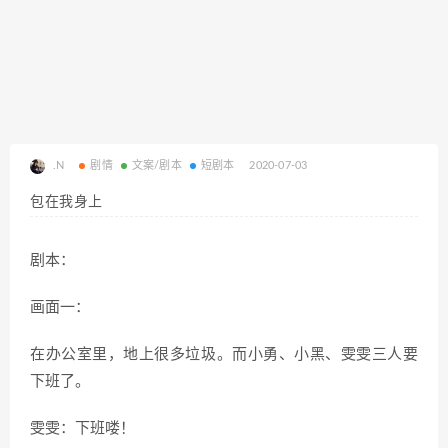
.N
剧情
文案/剧本
短剧本
2020-07-03
包在我身上
剧本：
画面一：
在办公室里，地上很多垃圾。而小勇、小黑、雯雯三人要
下班了。
雯雯：下班喽！