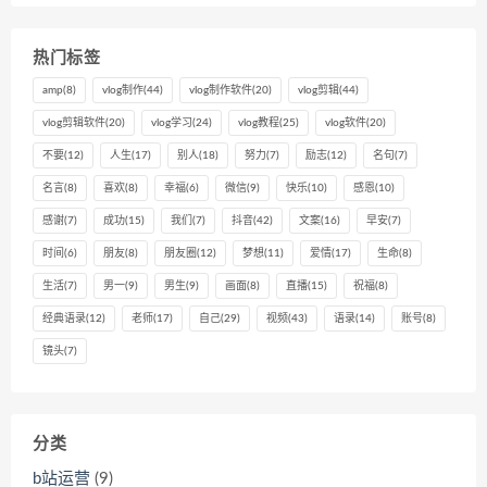
热门标签
amp
(8)
vlog制作
(44)
vlog制作软件
(20)
vlog剪辑
(44)
vlog剪辑软件
(20)
vlog学习
(24)
vlog教程
(25)
vlog软件
(20)
不要
(12)
人生
(17)
别人
(18)
努力
(7)
励志
(12)
名句
(7)
名言
(8)
喜欢
(8)
幸福
(6)
微信
(9)
快乐
(10)
感恩
(10)
感谢
(7)
成功
(15)
我们
(7)
抖音
(42)
文案
(16)
早安
(7)
时间
(6)
朋友
(8)
朋友圈
(12)
梦想
(11)
爱情
(17)
生命
(8)
生活
(7)
男一
(9)
男生
(9)
画面
(8)
直播
(15)
祝福
(8)
经典语录
(12)
老师
(17)
自己
(29)
视频
(43)
语录
(14)
账号
(8)
镜头
(7)
分类
b站运营
(9)