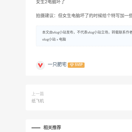
女生
2
电脑坏了
拍摄建议：但女生电脑坏了的时候给个特写加一
本文由vlog小站发布，不代表vlog小站立场，转载联系作
vlog小站
»
电脑
一只肥宅
SVIP
上一篇
纸飞机
相关推荐