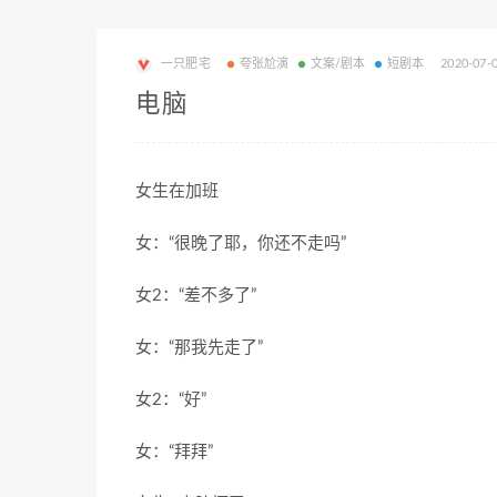
一只肥宅
夸张尬演
文案/剧本
短剧本
2020-07-
电脑
女生在加班
女：
“
很晚了耶，你还不走吗
”
女
2
：
“
差不多了
”
女：
“
那我先走了
”
女
2
：
“
好
”
女：
“
拜拜
”