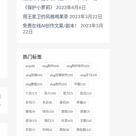
《保护小萝莉》
2023年4月6日
用王家卫的风格喝果茶
2023年3月22日
免费在线AI创作文案/剧本！
2023年3月
22日
热门标签
amp
(8)
vlog制作
(44)
vlog制作软件
(20)
vlog剪辑
(44)
vlog剪辑软件
(20)
vlog学习
(24)
vlog教程
(25)
vlog软件
(20)
不要
(12)
人生
(17)
别人
(18)
努力
(7)
励志
(12)
篇
名句
(7)
名言
(8)
喜欢
(8)
幸福
(6)
人
微信
(9)
快乐
(10)
感恩
(10)
感谢
(7)
成功
(15)
我们
(7)
抖音
(42)
文案
(16)
早安
(7)
时间
(6)
朋友
(8)
朋友圈
(12)