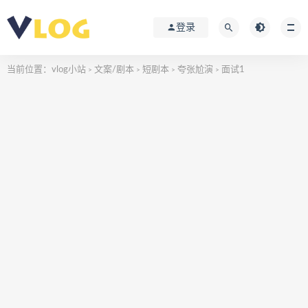
登录
当前位置：
vlog小站
文案/剧本
短剧本
夸张尬演
面试1
>
>
>
>