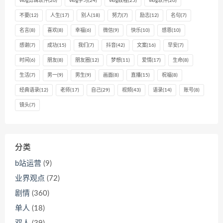
vlog剪辑软件
(20)
vlog学习
(24)
vlog教程
(25)
vlog软件
(20)
不要
(12)
人生
(17)
别人
(18)
努力
(7)
励志
(12)
名句
(7)
名言
(8)
喜欢
(8)
幸福
(6)
微信
(9)
快乐
(10)
感恩
(10)
感谢
(7)
成功
(15)
我们
(7)
抖音
(42)
文案
(16)
早安
(7)
时间
(6)
朋友
(8)
朋友圈
(12)
梦想
(11)
爱情
(17)
生命
(8)
生活
(7)
男一
(9)
男生
(9)
画面
(8)
直播
(15)
祝福
(8)
经典语录
(12)
老师
(17)
自己
(29)
视频
(43)
语录
(14)
账号
(8)
镜头
(7)
分类
b站运营
(9)
业界观点
(72)
剧情
(360)
单人
(18)