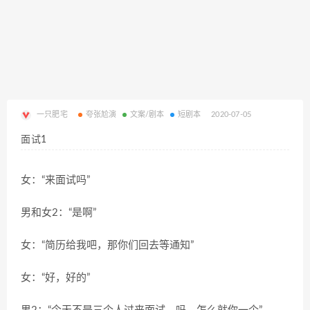
一只肥宅
夸张尬演
文案/剧本
短剧本
2020-07-05
面试1
女：
“
来面试吗
”
男和女
2
：
“
是啊
”
女：
“
简历给我吧，那你们回去等通知
”
女：
“
好，好的
”