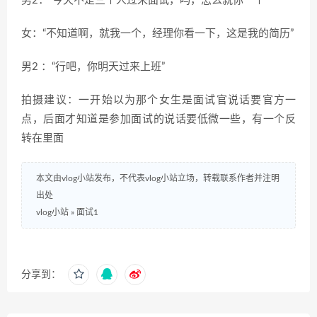
男
2
：
“
今天不是三个人过来面试，吗，怎么就你一个
”
女：
“
不知道啊，就我一个，经理你看一下，这是我的简历
”
男
2
：
“
行吧，你明天过来上班
”
拍摄建议：一开始以为那个女生是面试官说话要官方一
点，后面才知道是参加面试的说话要低微一些，有一个反
转在里面
本文由vlog小站发布，不代表vlog小站立场，转载联系作者并注明
出处
vlog小站
»
面试1
分享到：