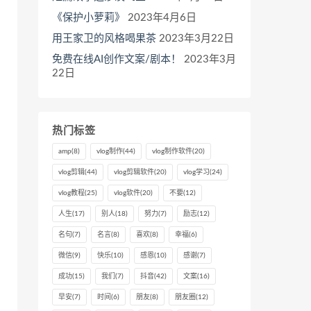
《保护小萝莉》
2023年4月6日
用王家卫的风格喝果茶
2023年3月22日
免费在线AI创作文案/剧本！
2023年3月
22日
热门标签
amp
(8)
vlog制作
(44)
vlog制作软件
(20)
vlog剪辑
(44)
vlog剪辑软件
(20)
vlog学习
(24)
vlog教程
(25)
vlog软件
(20)
不要
(12)
人生
(17)
别人
(18)
努力
(7)
励志
(12)
名句
(7)
名言
(8)
喜欢
(8)
幸福
(6)
微信
(9)
快乐
(10)
感恩
(10)
感谢
(7)
成功
(15)
我们
(7)
抖音
(42)
文案
(16)
早安
(7)
时间
(6)
朋友
(8)
朋友圈
(12)