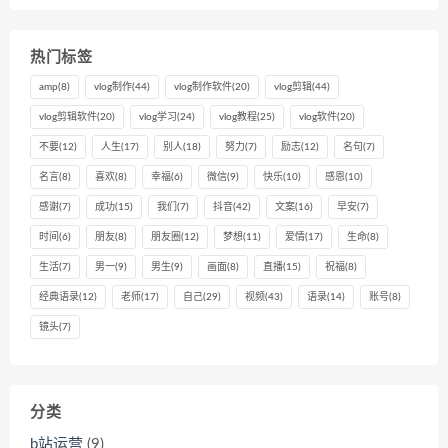
热门标签
amp
(8)
vlog制作
(44)
vlog制作软件
(20)
vlog剪辑
(44)
vlog剪辑软件
(20)
vlog学习
(24)
vlog教程
(25)
vlog软件
(20)
不要
(12)
人生
(17)
别人
(18)
努力
(7)
励志
(12)
名句
(7)
名言
(8)
喜欢
(8)
幸福
(6)
微信
(9)
快乐
(10)
感恩
(10)
感谢
(7)
成功
(15)
我们
(7)
抖音
(42)
文案
(16)
早安
(7)
时间
(6)
朋友
(8)
朋友圈
(12)
梦想
(11)
爱情
(17)
生命
(8)
生活
(7)
男一
(9)
男生
(9)
画面
(8)
直播
(15)
祝福
(8)
经典语录
(12)
老师
(17)
自己
(29)
视频
(43)
语录
(14)
账号
(8)
镜头
(7)
分类
b站运营
(9)