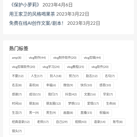
《保护小萝莉》
2023年4月6日
用王家卫的风格喝果茶
2023年3月22日
免费在线AI创作文案/剧本！
2023年3月22日
热门标签
amp
(8)
vlog制作
(44)
vlog制作软件
(20)
vlog剪辑
(44)
vlog剪辑软件
(20)
vlog学习
(24)
vlog教程
(25)
vlog软件
(20)
不要
(12)
人生
(17)
别人
(18)
努力
(7)
励志
(12)
名句
(7)
名言
(8)
喜欢
(8)
幸福
(6)
微信
(9)
快乐
(10)
感恩
(10)
感谢
(7)
成功
(15)
我们
(7)
抖音
(42)
文案
(16)
早安
(7)
时间
(6)
朋友
(8)
朋友圈
(12)
梦想
(11)
爱情
(17)
生命
(8)
生活
(7)
男一
(9)
男生
(9)
画面
(8)
直播
(15)
祝福
(8)
经典语录
(12)
老师
(17)
自己
(29)
视频
(43)
语录
(14)
账号
(8)
镜头
(7)