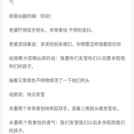
勺
劫匪凶狠的喊：别动！
老婆吓得双手抱头，非常害怕 不停的发抖。
老婆求饶着说：求求你别杀我们，你想要怎样我都答应你
劫匪瞪大双眼凶恶的说：我要你们发誓你们以后要多陪陪
你们的孩子。
接着又拿黑色不明物体顶了一下他们的头
劫匪说：快点发誓
夫妻两个非常害怕地举起双手，竖着三根指头做发誓状。
夫妻两个用害怕的语气：我们发誓我们以后多多陪陪我们
的孩子。