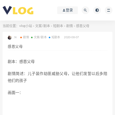
登录
当前位置：
vlog小站
文案/剧本
短剧本
剧情
感恩父母
>
>
>
>
.N
剧情
文案/剧本
短剧本
2020-08-07
感恩父母
剧本：感恩父母
剧情简述：儿子装作劫匪威胁父母，让他们发誓以后多陪
他们的孩子
画面一：