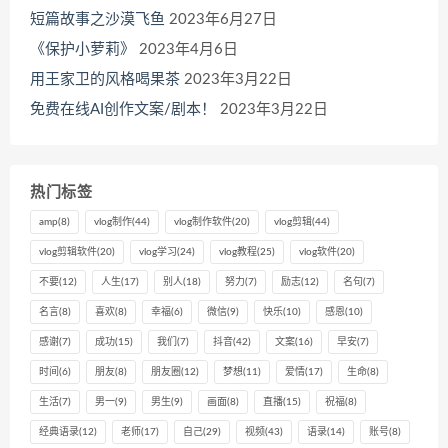
短篇故事之沙漠飞鱼
2023年6月27日
《保护小萝莉》
2023年4月6日
用王家卫的风格喝果茶
2023年3月22日
免费在线AI创作文案/剧本！
2023年3月22日
热门标签
amp
(8)
vlog制作
(44)
vlog制作软件
(20)
vlog剪辑
(44)
vlog剪辑软件
(20)
vlog学习
(24)
vlog教程
(25)
vlog软件
(20)
不要
(12)
人生
(17)
别人
(18)
努力
(7)
励志
(12)
名句
(7)
名言
(8)
喜欢
(8)
幸福
(6)
微信
(9)
快乐
(10)
感恩
(10)
感谢
(7)
成功
(15)
我们
(7)
抖音
(42)
文案
(16)
早安
(7)
时间
(6)
朋友
(8)
朋友圈
(12)
梦想
(11)
爱情
(17)
生命
(8)
生活
(7)
男一
(9)
男生
(9)
画面
(8)
直播
(15)
祝福
(8)
经典语录
(12)
老师
(17)
自己
(29)
视频
(43)
语录
(14)
账号
(8)