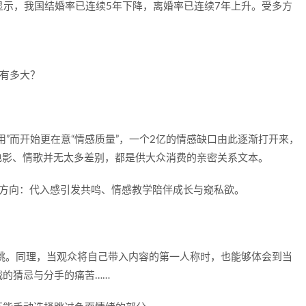
据显示，我国结婚率已连续5年下降，离婚率已连续7年上升。受多方
”而开始更在意“情感质量”，一个2亿的情感缺口由此逐渐打开来，
电影、情歌并无太多差别，都是供大众消费的亲密关系文本。
个方向：代入感引发共鸣、情感教学陪伴成长与窥私欲。
跳。同理，当观众将自己带入内容的第一人称时，也能够体会到当
的猜忌与分手的痛苦……