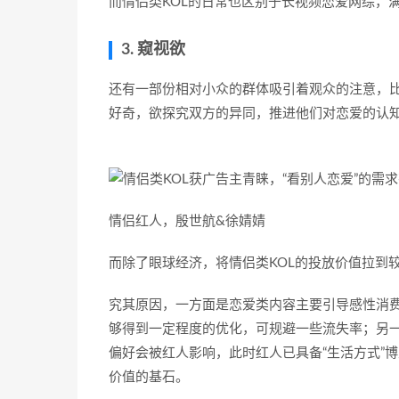
而情侣类KOL的日常也区别于长视频恋爱网综，
3. 窥视欲
还有一部份相对小众的群体吸引着观众的注意，比
好奇，欲探究双方的异同，推进他们对恋爱的认
情侣红人，殷世航&徐婧婧
而除了眼球经济，将情侣类KOL的投放价值拉到
究其原因，一方面是恋爱类内容主要引导感性消
够得到一定程度的优化，可规避一些流失率；另一
偏好会被红人影响，此时红人已具备“生活方式”
价值的基石。