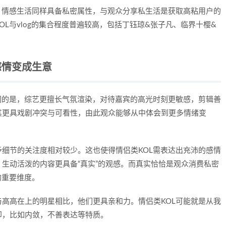
高，情感生活同样具备私密属性，与观众分享私生活是获取高粘用户的
L与vlog的集合程度普遍较高，包括丁钰琼&张子凡、临界十樱&
当感情变成生意
同的是，综艺更擅长气氛渲染，对待嘉宾的高光时刻更敏感，剪辑善
其更具戏剧冲突与可看性，由此观众能够从中体会到更多情绪变
细节的关注度相对较少。这也使得情侣类KOL需表达出充沛的感情
生动活泼的内容更具备“真实”的观感。而真实恰恰是观众消费私密
的重要维度。
高高在上的明星相比，他们更具亲和力。情侣类KOL可能就是从我
印，比如内敛，不善表达等特质。