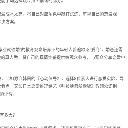
还能手动选择跳过负面情绪的部分。
恋爱成本太高。将自己对应角色中敲打试炼，审视自己的恋爱观，
解决方案。
毕业就催婚”的教育观念培养下的年轻人普遍缺乏“爱商”，婚恋还需
边的真人秀，将自己的真情实感提供给观众参考，与观众分享恋爱中
熟，比如源自韩国的《心动信号》，选择8位素人进行恋爱实验，异
大看点。又如日本恋爱推理综艺《别被狼君所欺骗》教观众识别
高的评价。