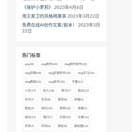
《保护小萝莉》
2023年4月6日
用王家卫的风格喝果茶
2023年3月22日
免费在线AI创作文案/剧本！
2023年3月
22日
热门标签
amp
(8)
vlog制作
(44)
vlog制作软件
(20)
vlog剪辑
(44)
vlog剪辑软件
(20)
vlog学习
(24)
vlog教程
(25)
vlog软件
(20)
不要
(12)
人生
(17)
别人
(18)
努力
(7)
励志
(12)
名句
(7)
名言
(8)
喜欢
(8)
幸福
(6)
微信
(9)
快乐
(10)
感恩
(10)
感谢
(7)
成功
(15)
我们
(7)
抖音
(42)
文案
(16)
早安
(7)
时间
(6)
朋友
(8)
朋友圈
(12)