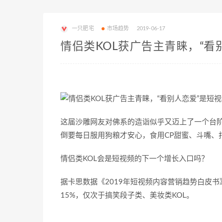
一只肥宅
市场趋势
2019-06-17
情侣类KOL获广告主青睐，“看
这届沙雕网友对佛系的造诣似乎又迈上了一个台
倒要每日服用狗粮才安心，食用CP甜蜜、斗嘴、
情侣类KOL会是短视频的下一个增长入口吗？
据卡思数据《2019年短视频内容营销趋势白皮书
15%，仅次于搞笑段子类、美妆类KOL。