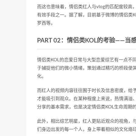
而这也意味着，情侣类红人与vlog的匹配度较
有效手段之一。据了解，目前基于微博的情侣类KO
罗西等。
PART 02：情侣类KOL的考验——
情侣类KOL的恋爱日常与大型恋爱综艺有一点不
于捕捉他们的微小情绪，策划通过精巧的桥段使
化。
而红人的视频内容往往囿于时长及信息密度，给予
才能吸引到观众。在某种程度上来说，热情满溢、
分享的基本需求，也是决定情侣类KOL生命周期
此外，相比综艺明星，红人更贴近观众的视角，与
们身边出发的每一个人，身上带着相似的文化烙