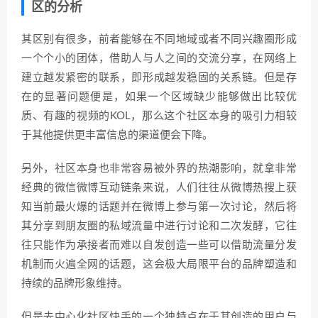
区的分析
其区别有很多，前者能够在不同地域或者不同兴趣圈形成
一个个小的团体，借助人与人之间的交流分享，在网络上
建立越发紧密的联系，即形成越发稳固的关系链。但是存
在的显著问题便是，如果一个区域缺少能够做出比较优
质、有趣的视频的KOL，那么这个社区本身的吸引力相较
于其他提供更丰富信息的渠道便会下降。
另外，社区本身也非常容易被外界的热潮影响，就拿非常
经典的微信微博互动链条来说，人们往往从微博热搜上获
知当前最火爆的话题并在微博上参与第一次讨论，然后将
其分享到朋友圈的私域流量中进行讨论和二次发酵，它往
往只能作为承接者而难以自发创造一些可以借助流量分发
机制而火遍全网的话题，这会极大局限平台的品牌塑造和
持续的品牌形象维持。
但是去中心化社区快手的一个独特点在于其创造的用户与