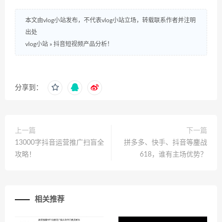
本文由vlog小站发布，不代表vlog小站立场，转载联系作者并注明
出处
vlog小站
»
抖音短视频产品分析！
分享到：
上一篇
下一篇
13000字抖音运营推广扫盲全
拼多多、快手、抖音等鏖战
攻略！
618，谁有主场优势？
相关推荐