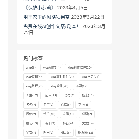
《保护小萝莉》
2023年4月6日
用王家卫的风格喝果茶
2023年3月22日
免费在线AI创作文案/剧本！
2023年3月
22日
热门标签
amp
(8)
vlog制作
(44)
vlog制作软件
(20)
vlog剪辑
(44)
vlog剪辑软件
(20)
vlog学习
(24)
vlog教程
(25)
vlog软件
(20)
不要
(12)
人生
(17)
别人
(18)
努力
(7)
励志
(12)
名句
(7)
名言
(8)
喜欢
(8)
幸福
(6)
微信
(9)
快乐
(10)
感恩
(10)
感谢
(7)
成功
(15)
我们
(7)
抖音
(42)
文案
(16)
早安
(7)
时间
(6)
朋友
(8)
朋友圈
(12)