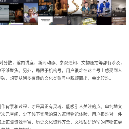
相对分散，馆内讲座、新闻动态、参观通知、文物随拍等都有涉及，
也不够聚焦。另外，局限于机构号，用户很难在这个号上感受到人
突破，想要从诸多有趣的文化类账号中脱颖而出，会比较难。
创作背景和过程，才是真正有灵魂、能吸引人关注的点。单纯地文
异次元空间，少了线下实际的深入逛博物馆体验，用户很难对一件
点上馆藏资源丰富、历史文化资料齐全、文物钻研透彻的博物馆更