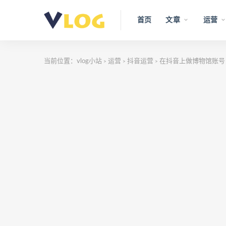
首页
文章
运营
当前位置：
vlog小站
运营
抖音运营
在抖音上做博物馆账号
>
>
>