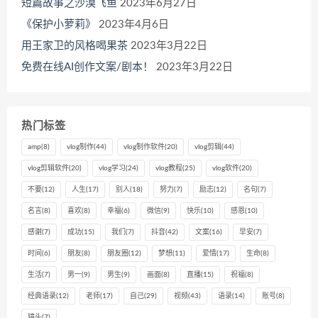
短篇故事之沙漠飞鱼
2023年6月27日
《保护小萝莉》
2023年4月6日
用王家卫的风格喝果茶
2023年3月22日
免费在线AI创作文案/剧本！
2023年3月22日
热门标签
amp
(8)
vlog制作
(44)
vlog制作软件
(20)
vlog剪辑
(44)
vlog剪辑软件
(20)
vlog学习
(24)
vlog教程
(25)
vlog软件
(20)
不要
(12)
人生
(17)
别人
(18)
努力
(7)
励志
(12)
名句
(7)
名言
(8)
喜欢
(8)
幸福
(6)
微信
(9)
快乐
(10)
感恩
(10)
感谢
(7)
成功
(15)
我们
(7)
抖音
(42)
文案
(16)
早安
(7)
时间
(6)
朋友
(8)
朋友圈
(12)
梦想
(11)
爱情
(17)
生命
(8)
生活
(7)
男一
(9)
男生
(9)
画面
(8)
直播
(15)
祝福
(8)
经典语录
(12)
老师
(17)
自己
(29)
视频
(43)
语录
(14)
账号
(8)
镜头
(7)