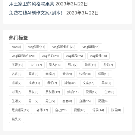
用王家卫的风格喝果茶
2023年3月22日
免费在线AI创作文案/剧本！
2023年3月22日
热门标签
amp
(8)
vlog制作
(44)
vlog制作软件
(20)
vlog剪辑
(44)
vlog剪辑软件
(20)
vlog学习
(24)
vlog教程
(25)
vlog软件
(20)
不要
(12)
人生
(17)
别人
(18)
努力
(7)
励志
(12)
名句
(7)
名言
(8)
喜欢
(8)
幸福
(6)
微信
(9)
快乐
(10)
感恩
(10)
感谢
(7)
成功
(15)
我们
(7)
抖音
(42)
文案
(16)
早安
(7)
时间
(6)
朋友
(8)
朋友圈
(12)
梦想
(11)
爱情
(17)
生命
(8)
生活
(7)
男一
(9)
男生
(9)
画面
(8)
直播
(15)
祝福
(8)
经典语录
(12)
老师
(17)
自己
(29)
视频
(43)
语录
(14)
账号
(8)
镜头
(7)