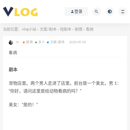
登录
当前位置：
vlog小站
文案/剧本
短剧本
剧情
看病
>
>
>
>
.N
剧情
多人
文案/剧本
2020-09-03
看病
剧本
宠物店里。两个男人走进了店里。前台是一个美女。男 1：
“你好，请问这里是给动物看病的吗？”
美女：“是的！”